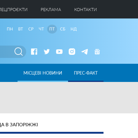
ПЕЦПРОЄКТИ
РЕКЛАМА
КОНТАКТИ
ПН
ВТ
СР
ЧТ
ПТ
СБ
НД
МІСЦЕВІ НОВИНИ
ПРЕС-ФАКТ
А В ЗАПОРІЖЖІ