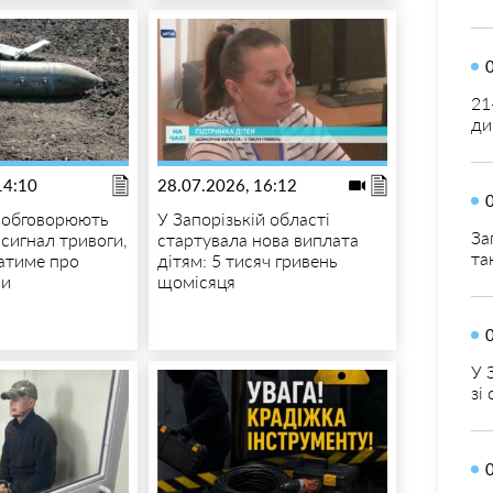
21
ди
14:10
28.07.2026, 16:12
 обговорюють
У Запорізькій області
За
 сигнал тривоги,
стартувала нова виплата
та
атиме про
дітям: 5 тисяч гривень
ми
щомісяця
У 
зі