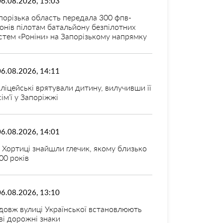
06.08.2026, 15:03
порізька область передала 300 фпв-
онів пілотам батальйону безпілотних
стем «Роніни» на Запорізькому напрямку
06.08.2026, 14:11
ліцейські врятували дитину, вилучивши її
 сім’ї у Запоріжжі
06.08.2026, 14:01
 Хортиці знайшли глечик, якому близько
00 років
06.08.2026, 13:10
довж вулиці Української встановлюють
ві дорожні знаки