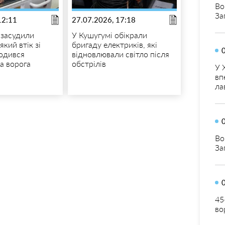
Во
За
12:11
27.07.2026, 17:18
 засудили
У Кушугумі обікрали
який втік зі
бригаду електриків, які
годився
відновлювали світло після
а ворога
обстрілів
У 
вп
ла
Во
За
45
во