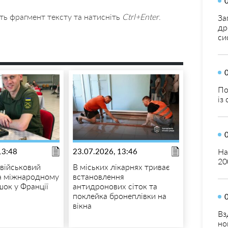
ть фрагмент тексту та натисніть
Ctrl+Enter
.
За
др
си
По
із
На
13:48
23.07.2026, 13:46
20
 військовий
В міських лікарнях триває
а міжнародному
встановлення
шок у Франції
антидронових сіток та
поклейка бронеплівки на
вікна
Вз
но