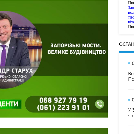
По
За
вол
тис
віт
Пог
ОСТАН
Во
По
У 
чо