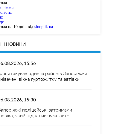
года
поріжжя
огість:
к:
ер:
ода на 10 днів від
sinoptik.ua
НІ НОВИНИ
06.08.2026, 15:56
рог атакував один із районів Запоріжжя.
нівечені вікна гуртожитку та автівки
06.08.2026, 15:30
Запоріжжі поліцейські затримали
ловіка, який підпалив чуже авто