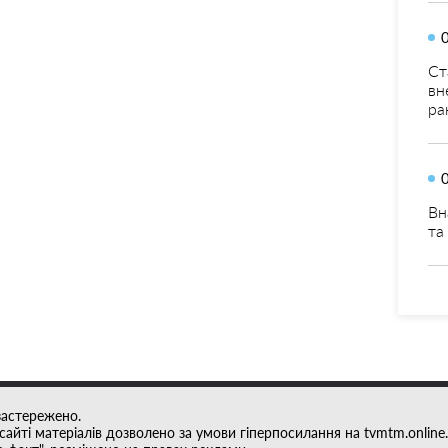
Ст
вн
ра
Вн
та
застережено.
айті матеріалів дозволено за умови гіперпосилання на tvmtm.online.