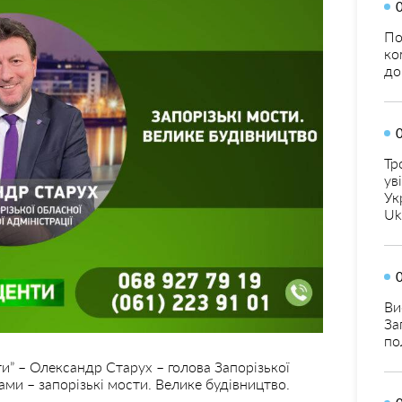
По
ко
до
Тр
ув
Ук
Uk
Ви
За
по
ти” – Олександр Старух – голова Запорізької
ами – запорізькі мости. Велике будівництво.