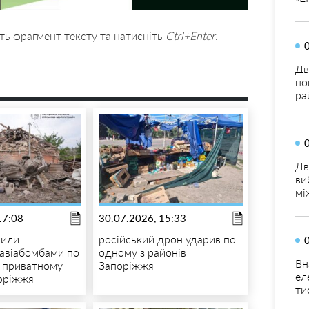
ть фрагмент тексту та натисніть
Ctrl+Enter
.
Дв
по
ра
Дв
ви
мі
17:08
30.07.2026, 15:33
рили
російський дрон ударив по
авіабомбами по
одному з районів
Вн
 приватному
Запоріжжя
ел
оріжжя
ти