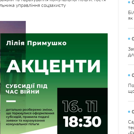
льника управління соцзахисту
Бі
як
За
дл
По
що
Са
те
«Е