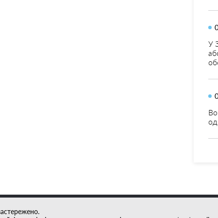
У 
аб
об
Во
од
застережено.