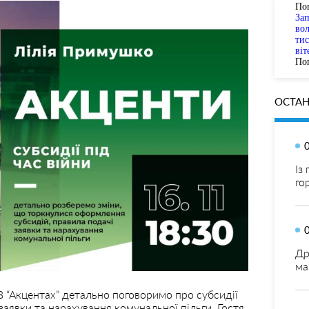
По
За
вол
тис
віт
Пог
ОСТАН
Із
го
Др
ма
 В “Акцентах” детально поговоримо про субсидії
 заявки та нарахування комунальної пільги. Гостя