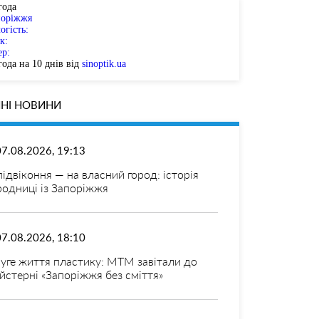
года
поріжжя
огість:
к:
ер:
ода на 10 днів від
sinoptik.ua
НІ НОВИНИ
07.08.2026, 19:13
 підвіконня — на власний город: історія
родниці із Запоріжжя
07.08.2026, 18:10
уге життя пластику: МТМ завітали до
йстерні «Запоріжжя без сміття»