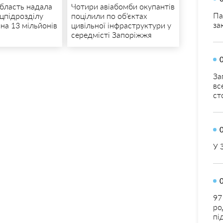
область надала
Чотири авіабомби окупантів
Па
ецпідрозділу
поцілили по об’єктах
за
на 13 мільйонів
цивільної інфраструктури у
середмісті Запоріжжя
За
вс
ст
У 
97
ро
пі