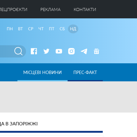
ПЕЦПРОЄКТИ
РЕКЛАМА
КОНТАКТИ
ПН
ВТ
СР
ЧТ
ПТ
СБ
НД
МІСЦЕВІ НОВИНИ
ПРЕС-ФАКТ
А В ЗАПОРІЖЖІ