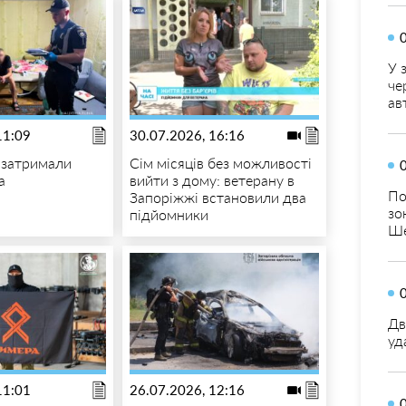
У 
че
ав
11:09
30.07.2026, 16:16
 затримали
Сім місяців без можливості
а
вийти з дому: ветерану в
По
Запоріжжі встановили два
зо
підйомники
Ше
Дв
уд
11:01
26.07.2026, 12:16