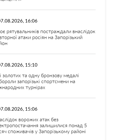
07.08.2026, 16:06
оє рятувальників постраждали внаслідок
вторної атаки росіян на Запорізький
йон
07.08.2026, 15:10
і золотих та одну бронзову медалі
бороли запорізькі спортсмени на
жнародних турнірах
07.08.2026, 15:06
аслідок ворожих атак без
ектропостачання залишилися понад 5
сяч споживачів у Запорізькому районі