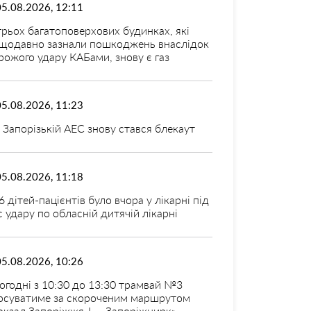
05.08.2026, 12:11
трьох багатоповерхових будинках, які
щодавно зазнали пошкоджень внаслідок
рожого удару КАБами, знову є газ
05.08.2026, 11:23
 Запорізькій АЕС знову стався блекаут
05.08.2026, 11:18
6 дітей-пацієнтів було вчора у лікарні під
с удару по обласній дитячій лікарні
05.08.2026, 10:26
огодні з 10:30 до 13:30 трамвай №3
рсуватиме за скороченим маршрутом
окзал Запоріжжя-I — Запоріжцирк»