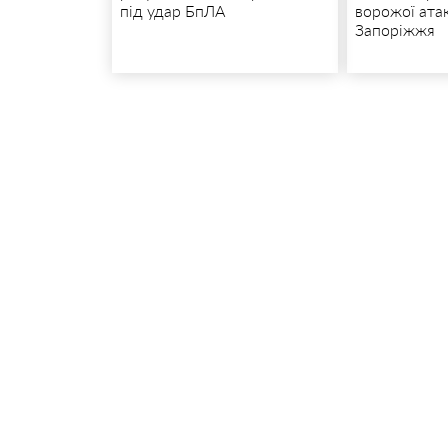
під удар БпЛА
ворожої ата
Запоріжжя