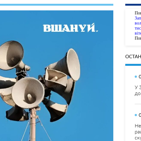
По
За
вол
тис
віт
Пог
ОСТАН
У 
до
Не
ра
ск