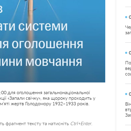
Че
за
По
ве
со
:00 для оголошення загальнонаціональної
кції «Запали свічку», яка щороку проходить у
м’яті жертв Голодомору 1932–1933 років.
Ві
вт
За
ть фрагмент тексту та натисніть
Ctrl+Enter
.