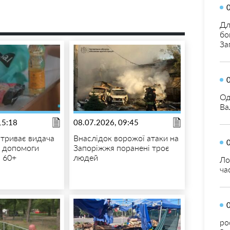
Дл
бо
За
Од
Ва
15:18
08.07.2026, 09:45
 триває видача
Внаслідок ворожої атаки на
ї допомоги
Запоріжжя поранені троє
 60+
людей
Ло
ча
ро