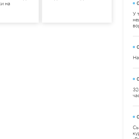
ки на
У 
не
во
На
32
ча
Сь
ку
«В