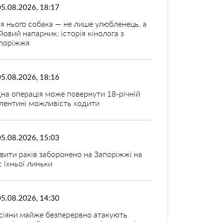
05.08.2026, 18:17
я нього собака — не лише улюбленець, а
йовий напарник: історія кінолога з
поріжжя
05.08.2026, 18:16
на операція може повернути 18-річній
лентині можливість ходити
05.08.2026, 15:03
вити раків заборонено на Запоріжжі на
с їхньої линьки
05.08.2026, 14:30
сіяни майже безперервно атакують