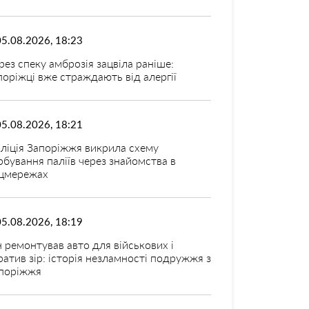
05.08.2026, 18:23
рез спеку амброзія зацвіла раніше:
поріжці вже страждають від алергії
05.08.2026, 18:21
ліція Запоріжжя викрила схему
рбування паліїв через знайомства в
цмережах
05.08.2026, 18:19
н ремонтував авто для військових і
ратив зір: історія незламності подружжя з
поріжжя