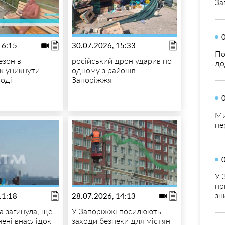
За
16:15
30.07.2026, 15:33
По
езон в
російський дрон ударив по
до
як уникнути
одному з районів
воді
Запоріжжя
Ми
пе
У 
пр
зн
11:18
28.07.2026, 14:13
 загинула, ще
У Запоріжжі посилюють
нені внаслідок
заходи безпеки для містян