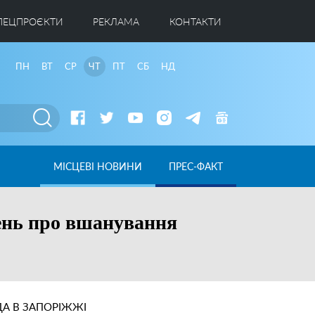
ПЕЦПРОЄКТИ
РЕКЛАМА
КОНТАКТИ
ПН
ВТ
СР
ЧТ
ПТ
СБ
НД
МІСЦЕВІ НОВИНИ
ПРЕС-ФАКТ
ень про вшанування
А В ЗАПОРІЖЖІ