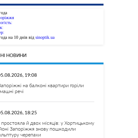
года
поріжжя
огість:
к:
ер:
ода на 10 днів від
sinoptik.ua
НІ НОВИНИ
05.08.2026, 19:08
Запоріжжі на балконі квартири горіли
машні речі
05.08.2026, 18:25
 простояла й двох місяців: у Хортицькому
йоні Запоріжжя знову пошкодили
ульптуру черепахи