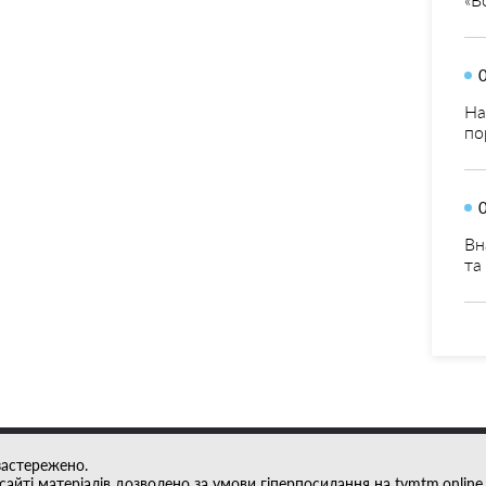
На
по
Вн
та
застережено.
айті матеріалів дозволено за умови гіперпосилання на tvmtm.online.