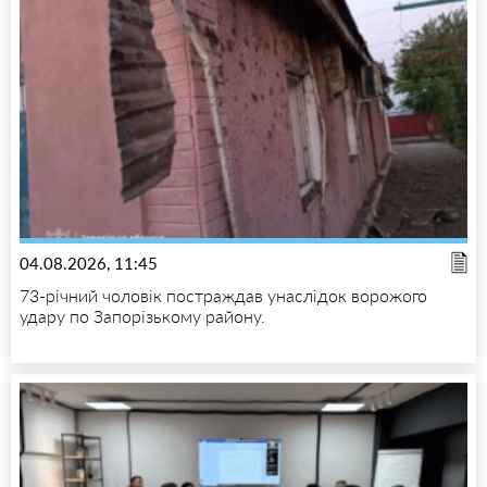
04.08.2026, 11:45
73-річний чоловік постраждав унаслідок ворожого
удару по Запорізькому району.