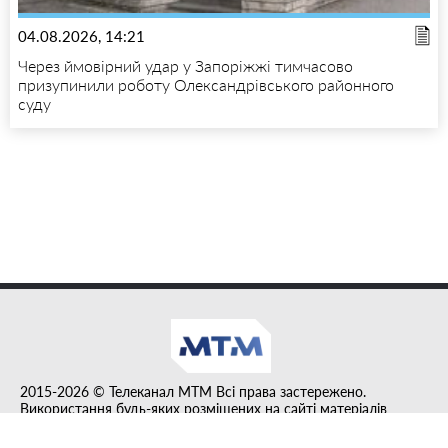
04.08.2026, 14:21
Через ймовірний удар у Запоріжжі тимчасово
призупинили роботу Олександрівського районного
суду
2015-2026 © Телеканал MTM Всі права застережено.
Використання будь-яких розміщених на сайті матеріалів
дозволено за умови гіперпосилання на tvmtm.online.
Інформацію, публіковану в рубриці "Прес-факт", розміщено на