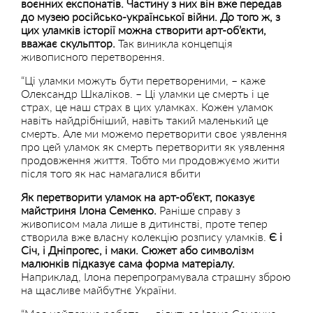
воєнних експонатів. Частину з них він вже передав
до музею російсько-української війни. До того ж, з
цих уламків історії можна створити арт-об’єкти,
вважає скульптор.
Так виникла концепція
живописного перетворення.
“Ці уламки можуть бути перетвореними, – каже
Олександр Шкаліков. – Ці уламки це смерть і це
страх, це наш страх в цих уламках. Кожен уламок
навіть найдрібніший, навіть такий маленький це
смерть. Але ми можемо перетворити своє уявлення
про цей уламок як смерть перетворити як уявлення
продовження життя. Тобто ми продовжуємо жити
після того як нас намагалися вбити
Як перетворити уламок на арт-об’єкт, показує
майстриня Ілона Семенко.
Раніше справу з
живописом мала лише в дитинстві, проте тепер
створила вже власну колекцію розпису уламків.
Є і
Січ, і Дніпрогес, і маки. Сюжет або символізм
малюнків підказує сама форма матеріалу.
Наприклад, Ілона перепрограмувала страшну зброю
на щасливе майбутнє України.