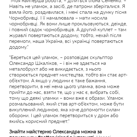
“Моя найперша робота, – ділиться Ілона Семенко. –
Навіть не уламок, а засіб, де патрони зберігалися. Я
взяла його, роздивилася, і мені спала на думку пісня
Чорнобривці. І її намалювала – мати носила
чорнобривці. Як вони лише прокльовуються, деінде,
і повний садок чорнобривців. А другий куплет – там
журавлі повертаються додому, тобто, нехай після
перемоги, наша Україна, всі українці повертаються
додому.”
“Береться цей уламок, – розповідає скульптор
Олександр Шкаліков, – і він не здається на
металобрухт або не викидається, з нього
створюється предмет мистецтва, тобто він стає арт-
об’єктом. А якщо у людини є таке бажання,
перетворити, в неї нема цього уламка, вона може
прийти до нас, взяти те, що у нас є, вибрать собі,
тому що деякі уламки – вони вже є образи. Уламок
розмальований, який став арт-об’єктом, може бути
викуплений людиною, яка хоче допомогти силам
оборони. І цей уламок перетвориться у дрон або
якийсь корисний предмет.”
Знайти майстерню Олександра можна за