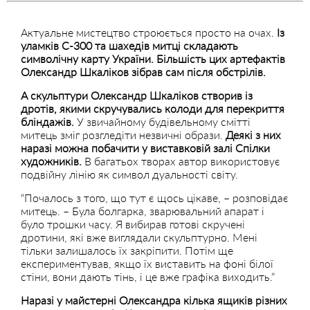
Актуальне мистецтво строюється просто на очах.
Із
уламків С-300 та шахедів митці складають
символічну карту України. Більшість цих артефактів
Олександр Шкаліков зібрав сам після обстрілів.
А скульптури Олександр Шкаліков створив із
дротів, якими скручувались колоди для перекриття
бліндажів.
У звичайному будівельному смітті
митець зміг розгледіти незвичні образи.
Деякі з них
наразі можна побачити у виставковій залі Спілки
художників.
В багатьох творах автор використовує
подвійну лінію як символ дуальності світу.
“Почалось з того, що тут є щось цікаве, – розповідає
митець. – Була болгарка, зварювальний апарат і
було трошки часу. Я вибирав готові скручені
дротини, які вже виглядали скульптурно. Мені
тільки залишалось їх закріпити. Потім ще
експериментував, якщо їх виставить на фоні білої
стіни, вони дають тінь, і це вже графіка виходить.”
Наразі у майстерні Олександра кілька ящиків різних