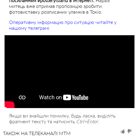
посиланням #potteryisland в інтернеті.
Наразі
митець вже отримав пропозицію зробити
фотовиставку розписаних уламків в Токіо.
Оперативну інформацію про ситуацію читайте у
нашому телеграмі
Якщо ви знайшли помилку, будь ласка, виділіть
фрагмент тексту та натисніть
Ctrl+Enter
.
ТАКОЖ НА ТЕЛЕКАНАЛІ MTM