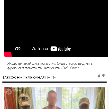
Якщо ви знайшли помилку, будь ласка, виділіть
фрагмент тексту та натисніть
Ctrl+Enter
.
ТАКОЖ НА ТЕЛЕКАНАЛІ MTM