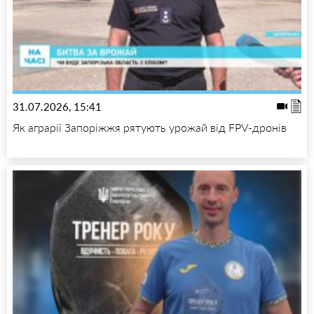
31.07.2026, 15:41
Як аграрії Запоріжжя рятують урожай від FPV-дронів