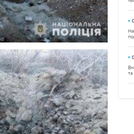
На
по
Вн
та