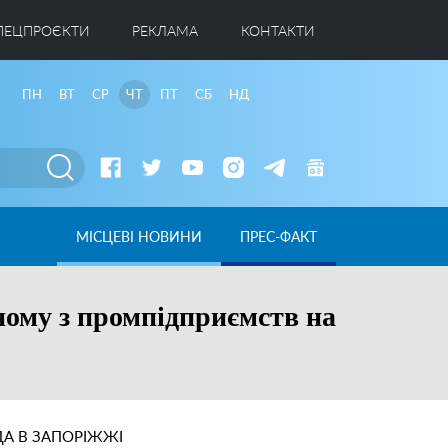
ПЕЦПРОЄКТИ
РЕКЛАМА
КОНТАКТИ
ПН
ВТ
СР
ЧТ
ПТ
СБ
НД
МІСЦЕВІ НОВИНИ
ПРЕС-ФАКТ
ному з промпідприємств на
А В ЗАПОРІЖЖІ