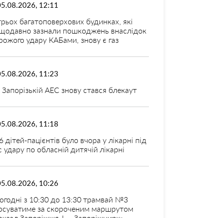
05.08.2026, 12:11
трьох багатоповерхових будинках, які
щодавно зазнали пошкоджень внаслідок
рожого удару КАБами, знову є газ
05.08.2026, 11:23
 Запорізькій АЕС знову стався блекаут
05.08.2026, 11:18
6 дітей-пацієнтів було вчора у лікарні під
с удару по обласній дитячій лікарні
05.08.2026, 10:26
огодні з 10:30 до 13:30 трамвай №3
рсуватиме за скороченим маршрутом
окзал Запоріжжя-I — Запоріжцирк»