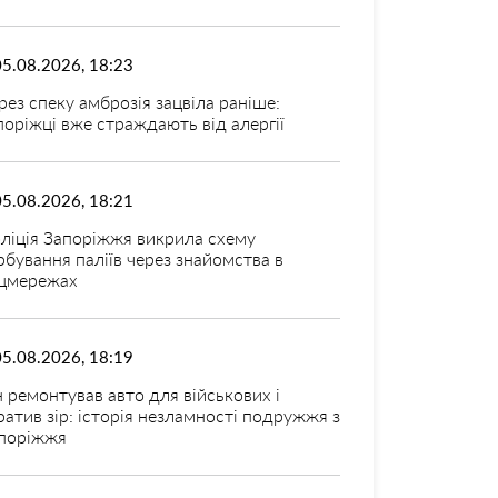
05.08.2026, 18:23
рез спеку амброзія зацвіла раніше:
поріжці вже страждають від алергії
05.08.2026, 18:21
ліція Запоріжжя викрила схему
рбування паліїв через знайомства в
цмережах
05.08.2026, 18:19
н ремонтував авто для військових і
ратив зір: історія незламності подружжя з
поріжжя