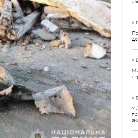
За
По
до
Ми
пе
У 
пр
зн