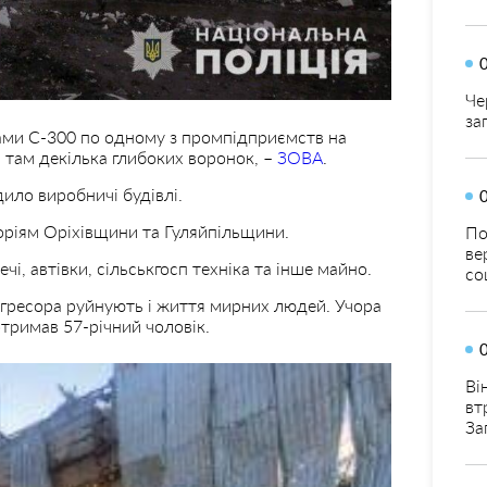
Че
за
тами С-300 по одному з промпідприємств на
там декілька глибоких воронок, –
ЗОВА
.
ло виробничі будівлі.
торіям Оріхівщини та Гуляйпільщини.
По
ве
і, автівки, сільськгосп техніка та інше майно.
со
агресора руйнують і життя мирних людей. Учора
тримав 57-річний чоловік.
Ві
вт
За