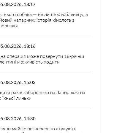
05.08.2026, 18:17
я нього собака — не лише улюбленець, а
йовий напарник: історія кінолога з
поріжжя
05.08.2026, 18:16
на операція може повернути 18-річній
лентині можливість ходити
05.08.2026, 15:03
вити раків заборонено на Запоріжжі на
с їхньої линьки
05.08.2026, 14:30
сіяни майже безперервно атакують