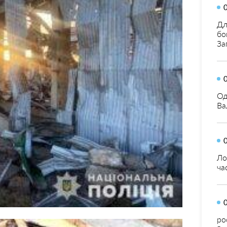
Дл
бо
За
Од
Ва
Ло
ча
ро