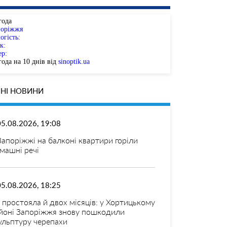
года
поріжжя
огість:
к:
ер:
ода на 10 днів від
sinoptik.ua
НІ НОВИНИ
05.08.2026, 19:08
Запоріжжі на балконі квартири горіли
машні речі
05.08.2026, 18:25
 простояла й двох місяців: у Хортицькому
йоні Запоріжжя знову пошкодили
ульптуру черепахи