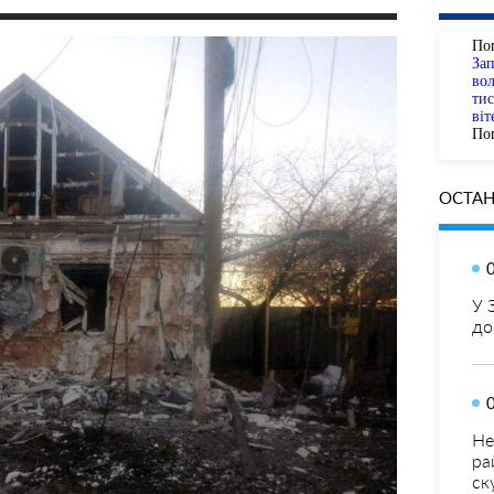
По
За
вол
тис
віт
Пог
ОСТАН
У 
до
Не
ра
ск