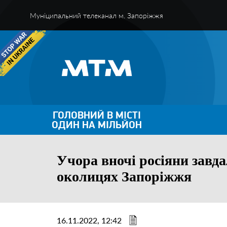
Муніципальний телеканал м. Запоріжжя
ГОЛОВНИЙ В МІСТІ
ОДИН НА МІЛЬЙОН
Учора вночі росіяни завд
околицях Запоріжжя
16.11.2022, 12:42