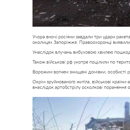
Учора вночі росіяни завдали три удари раке
околицях Запоріжжя. Правоохоронці виявили 
Унаслідок влучань вибуховою хвилею пошкоди
Також військові рф укотре поцілили по тери
Ворожим вогнем знищені домівки, особисті реч
Окрім зруйнованого житла, військові країни-
внаслідок артобстрілу осколкові поранення о