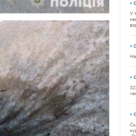
У 
не
во
На
32
ча
Сь
ку
«В