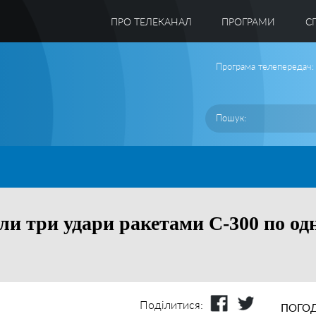
ПРО ТЕЛЕКАНАЛ
ПРОГРАМИ
C
Програма телепередач:
али три удари ракетами С-300 по од
Поділитися:
ПОГОД