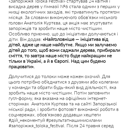
«Запоріжжя Toloka Festival» стартував 24 квітня і
висадка дерев у гімназії №6 стала одним з перших у
низці екологічних заходів, які триватимуть протягом
місяця. За словами виконуючого обов’язки міського
голови Анатолія Куртєва, ця акція має згуртувати
запоріжців та зробити наше місто чистішим.
Особливо приємно, що до ініціативи долучаються і
діти. Він додав:
«Найголовніше — ініціатива від
дітей, адже це наше майбутнє. Якщо ми залучаємо
дітей до того, щоб вони саджали дерева, прибирали
сміття, то завтра наше місто буде найкращим не
тільки в Україні, а й в Європі. Над цим будемо
працювати».
Долучитися до толоки може кожен охочий. Для
цього потрібно об’єднатися з друзями або колегами
у команди та обрати будь-який вид діяльності, яка
зробить наше місто чистішим. Потім заповнити
гугл-форму, яка вказана на офіційних інтернет-
сторінках Анатолія Куртєва та на сайті Запорізької
міської ради, і зробити фотозвіт виконаної роботи в
соцмережах, обов’язково додавши хештеги
#дій_некоментуй #результатнашимисилами
#запоріжжя_toloka_festival. Після 24 травня серед