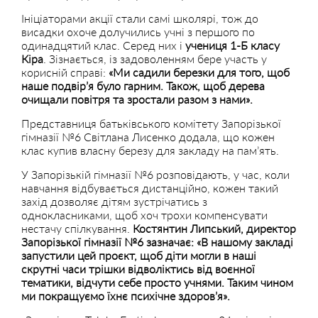
Ініціаторами акції стали самі школярі, тож до
висадки охоче долучились учні з першого по
одинадцятий клас. Серед них і
учениця 1-Б класу
Кіра
. Зізнається, із задоволенням бере участь у
корисній справі:
«Ми садили березки для того, щоб
наше подвір’я було гарним. Також, щоб дерева
очищали повітря та зростали разом з нами».
Представниця батьківського комітету Запорізької
гімназії №6 Світлана Лисенко додала, що кожен
клас купив власну березу для закладу на пам’ять.
У Запорізькій гімназії №6 розповідають, у час, коли
навчання відбувається дистанційно, кожен такий
захід дозволяє дітям зустрічатись з
однокласниками, щоб хоч трохи компенсувати
нестачу спілкування.
Костянтин Липський, директор
Запорізької гімназії №6 зазначає: «В нашому закладі
запустили цей проєкт, щоб діти могли в наші
скрутні часи трішки відволіктись від воєнної
тематики, відчути себе просто учнями. Таким чином
ми покращуємо їхнє психічне здоров’я».