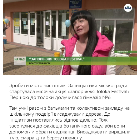
Зробити місто чистішим. За ініціативи міської ради
стартувала місячна акція «Запоріжжя Toloka Festival».
Першою до толоки долучилася гімназія №6.
Там учні разом з батьками та колективом закладу на
шкільному подвір’ї висаджували дерева. До
ініціативи поставились відповідально. Тож
звернулися до фахівців ботанічного саду, аби вони
допомогли обрати саджанці. Висаджувати вирішили
тую, смарагд та березу повислу.