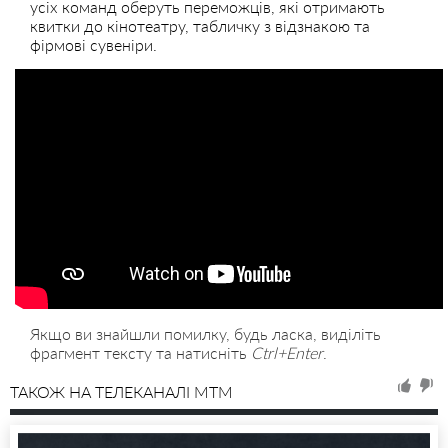
усіх команд оберуть переможців, які отримають
квитки до кінотеатру, табличку з відзнакою та
фірмові сувеніри.
Якщо ви знайшли помилку, будь ласка, виділіть
фрагмент тексту та натисніть
Ctrl+Enter
.
ТАКОЖ НА ТЕЛЕКАНАЛІ MTM