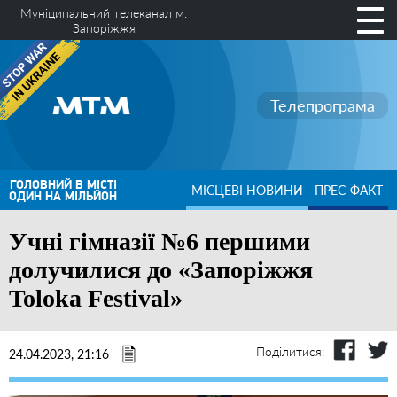
Муніципальний телеканал м.
Запоріжжя
Телепрограма
ГОЛОВНИЙ В МІСТІ
МІСЦЕВІ НОВИНИ
ПРЕС-ФАКТ
ОДИН НА МІЛЬЙОН
Учні гімназії №6 першими
долучилися до «Запоріжжя
Toloka Festival»
Поділитися:
24.04.2023, 21:16