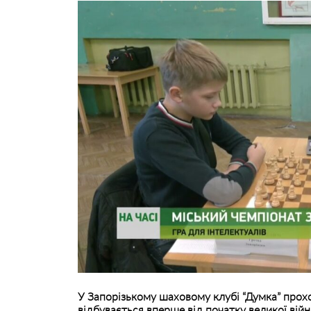
У Запорізькому шаховому клубі “Думка” прохо
відбувається вперше від початку великої вій