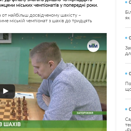
ожцями міських чемпіонатів у попередні роки.
Бі
 от найбільш досвідченому шахісту –
як
тиме міській чемпіонат з шахів до тридцять
За
дл
По
що
Са
те
«Е