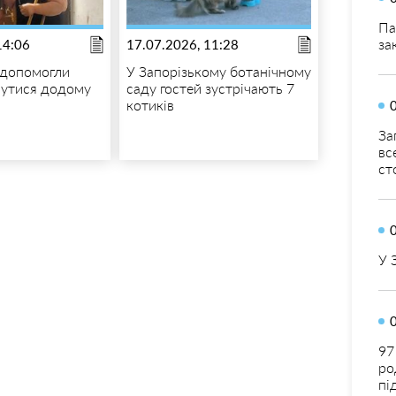
Па
за
14:06
17.07.2026, 11:28
 допомогли
У Запорізькому ботанічному
нутися додому
саду гостей зустрічають 7
котиків
За
вс
ст
У 
97
ро
пі