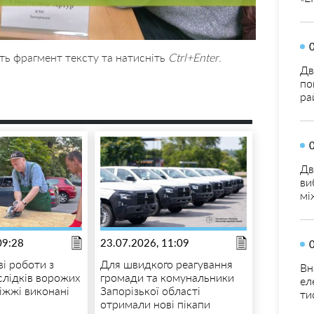
ть фрагмент тексту та натисніть
Ctrl+Enter
.
Дв
по
ра
Дв
ви
мі
09:28
23.07.2026, 11:09
і роботи з
Для швидкого реагування
Вн
аслідків ворожих
громади та комунальники
ел
іжжі виконані
Запорізької області
ти
отримали нові пікапи