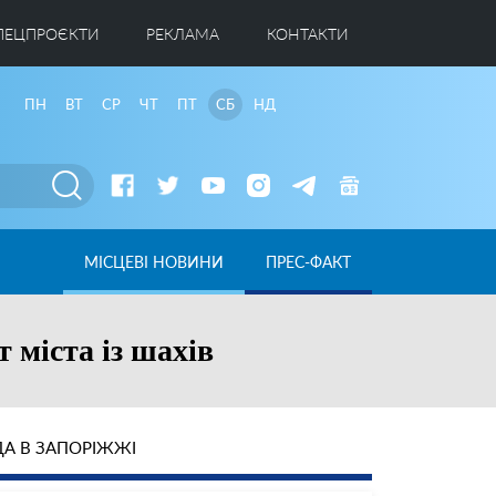
ПЕЦПРОЄКТИ
РЕКЛАМА
КОНТАКТИ
ПН
ВТ
СР
ЧТ
ПТ
СБ
НД
МІСЦЕВІ НОВИНИ
ПРЕС-ФАКТ
 міста із шахів
А В ЗАПОРІЖЖІ