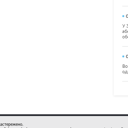
У 
аб
об
Во
од
застережено.