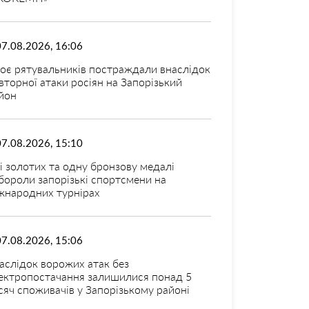
07.08.2026, 16:06
оє рятувальників постраждали внаслідок
вторної атаки росіян на Запорізький
йон
07.08.2026, 15:10
і золотих та одну бронзову медалі
бороли запорізькі спортсмени на
жнародних турнірах
07.08.2026, 15:06
аслідок ворожих атак без
ектропостачання залишилися понад 5
сяч споживачів у Запорізькому районі