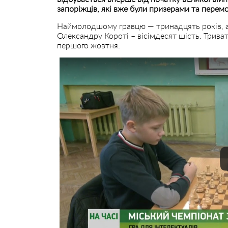
запоріжців, які вже були призерами та перем
Наймолодшому гравцю — тринадцять років, а
Олександру Короті – вісімдесят шість. Трива
першого жовтня.