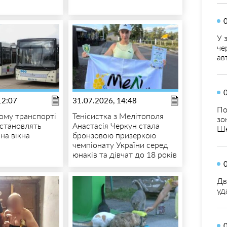
У 
че
ав
12:07
31.07.2026, 14:48
По
ому транспорті
Тенісистка з Мелітополя
зо
становлять
Анастасія Черкун стала
Ше
на вікна
бронзовою призеркою
чемпіонату України серед
юнаків та дівчат до 18 років
Дв
уд