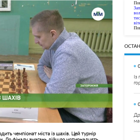
По
За
вол
тис
віт
Пог
ОСТАН
Із
го
Др
ма
дить чемпіонат міста із шахів. Цей турнір
ни. До фіналу змагань дійшло чотирнадцять