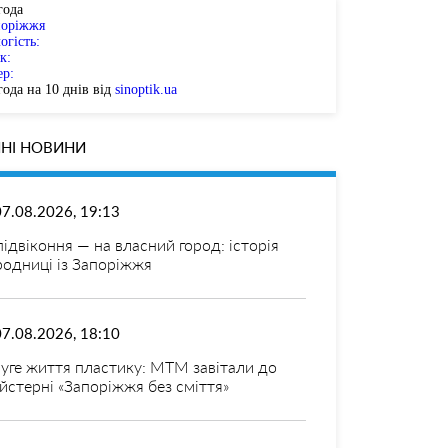
года
поріжжя
огість:
к:
ер:
ода на 10 днів від
sinoptik.ua
НІ НОВИНИ
07.08.2026, 19:13
 підвіконня — на власний город: історія
родниці із Запоріжжя
07.08.2026, 18:10
уге життя пластику: МТМ завітали до
йстерні «Запоріжжя без сміття»