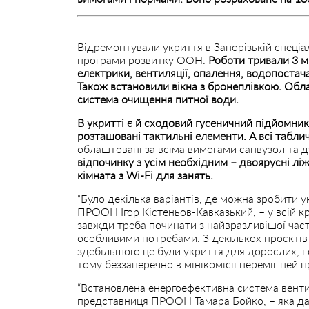
Відремонтували укриття в Запорізькій спеціал
програми розвитку ООН.
Роботи тривали 3 мі
електрики, вентиляції, опалення, водопостач
Також встановили вікна з бронеплівкою. Обла
система очищення питної води.
В укритті є й сходовий гусеничний підйомник
розташовані тактильні елементи. А всі табл
облаштовані за всіма вимогами санвузол та 
відпочинку з усім необхідним – двоярусні ліж
кімната з Wi-Fi для занять.
“Було декілька варіантів, де можна зробити 
ПРООН Ігор Кістеньов-Кавказький, – у всій кр
завжди треба починати з найвразливішої части
особливими потребами. З декількох проєктів
здебільшого це були укриття для дорослих, і
тому беззаперечно в мінікомісії переміг цей п
“Встановлена енергоефективна система вентил
представниця ПРООН Тамара Бойко, – яка да