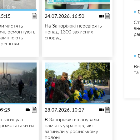
15:15
24.07.2026, 16:50
Ст
и чистять
На Запоріжжі перевірять
вн
чі, ремонтують
понад 1300 захисних
ра
 замінюють
споруд
 решітки
Вн
та
09:29
28.07.2026, 10:27
 загинула
В Запоріжжі вшанували
орожої атаки на
пам’ять українців, які
загинули у російському
полоні