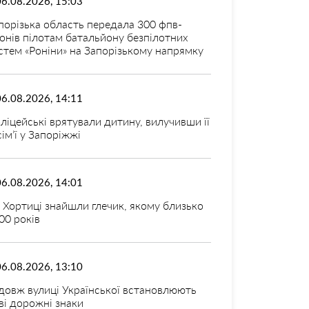
06.08.2026, 15:03
порізька область передала 300 фпв-
онів пілотам батальйону безпілотних
стем «Роніни» на Запорізькому напрямку
06.08.2026, 14:11
ліцейські врятували дитину, вилучивши її
 сім’ї у Запоріжжі
06.08.2026, 14:01
 Хортиці знайшли глечик, якому близько
00 років
06.08.2026, 13:10
довж вулиці Української встановлюють
ві дорожні знаки