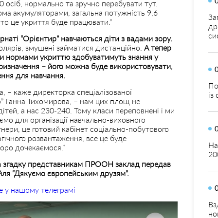
0 осіб, нормально та зручно перебувати тут.
ома акумуляторами, загальна потужність 9,6
За
 то це укриття буде працювати.”
др
си
ернаті “Орієнтир” навчаються діти з вадами зору.
колярів, змушені займатися дистанційно.
А тепер
ми нормами укриттю здобуватимуть знання у
ризначення – його можна буде використовувати,
ення для навчання.
По
а, – каже директорка спеціалізованої
із
” Ганна Тихомирова, – нам цих площ не
ітей, а нас 230-240. Тому класи переповнені і ми
ємо для організації навчально-виховного
тнери, це готовий кабінет соціально-побутового
огічного розвантаження, все це буде
На
коро дочекаємося.”
20
на згадку представникам ПРООН заклад передав
йля “Дякуємо європейським друзям”.
е у нашому телеграмі
Вз
но