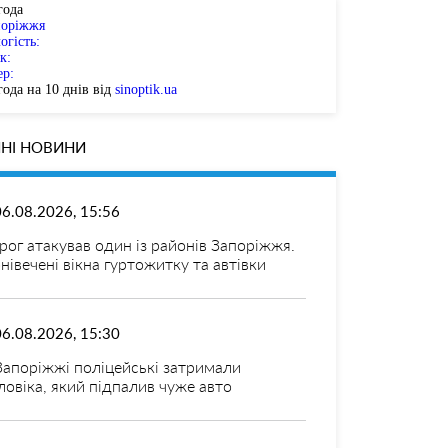
года
поріжжя
огість:
к:
ер:
ода на 10 днів від
sinoptik.ua
НІ НОВИНИ
06.08.2026, 15:56
рог атакував один із районів Запоріжжя.
нівечені вікна гуртожитку та автівки
06.08.2026, 15:30
Запоріжжі поліцейські затримали
ловіка, який підпалив чуже авто