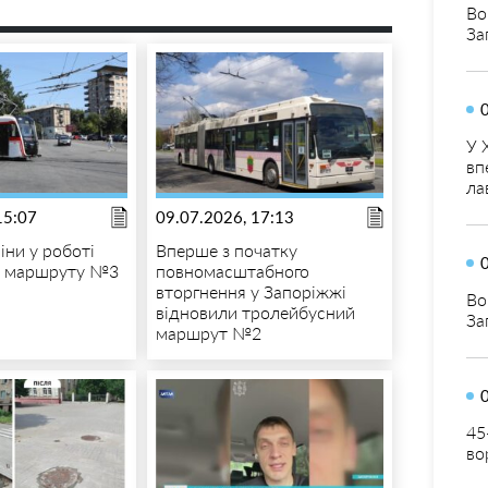
Во
За
У 
вп
ла
15:07
09.07.2026, 17:13
іни у роботі
Вперше з початку
о маршруту №3
повномасштабного
вторгнення у Запоріжжі
Во
відновили тролейбусний
За
маршрут №2
45
во