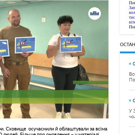
По
За
вол
тис
віт
Пог
ОСТАН
Во
По
У 
чо
и. Сховище осучаснили й облаштували за всіма
 людей. Більше про оновлення – у матеріалі.