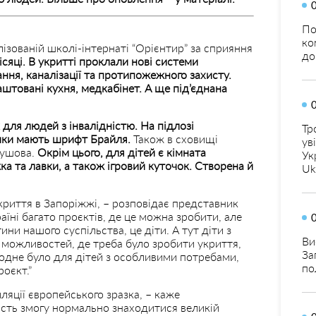
По
ко
ізованій школі-інтернаті “Орієнтир” за сприяння
до
сяці. В укритті проклали нові системи
ання, каналізації та протипожежного захисту.
штовані кухня, медкабінет. А ще під’єднана
 для людей з інвалідністю. На підлозі
Тр
ички мають шрифт Брайля.
Також в сховищі
ув
душова.
Окрім цього, для дітей є кімната
Ук
ка та лавки, а також ігровий куточок. Створена й
Uk
укриття в Запоріжжі, – розповідає представник
аїні багато проєктів, де це можна зробити, але
ни нашого суспільства, це діти. А тут діти з
Ви
 можливостей, де треба було зробити укриття,
За
 одне було для дітей з особливими потребами,
по
роєкт.”
яції європейського зразка, – каже
сть змогу нормально знаходитися великій