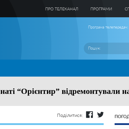
ПРО ТЕЛЕКАНАЛ
ПРОГРАМИ
C
Програма телепередач:
рнаті “Орієнтир” відремонтували 
Поділитися:
ПОГОД