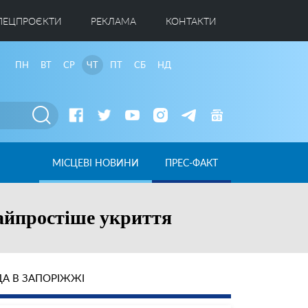
ПЕЦПРОЄКТИ
РЕКЛАМА
КОНТАКТИ
ПН
ВТ
СР
ЧТ
ПТ
СБ
НД
МІСЦЕВІ НОВИНИ
ПРЕС-ФАКТ
найпростіше укриття
А В ЗАПОРІЖЖІ