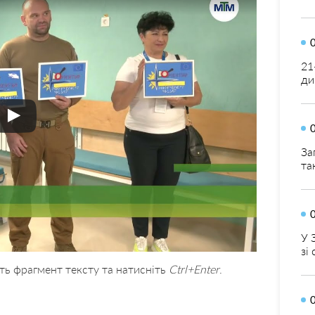
21
ди
За
та
У 
зі
ть фрагмент тексту та натисніть
Ctrl+Enter
.