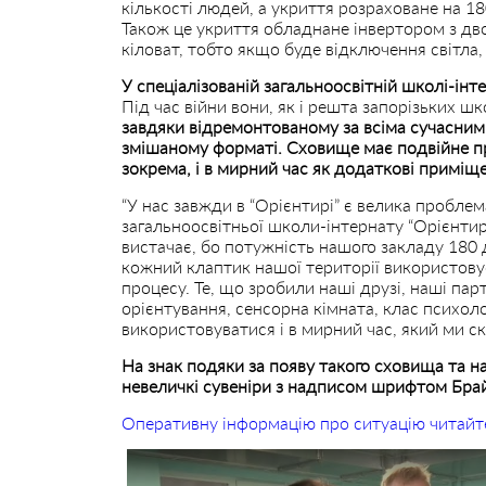
кількості людей, а укриття розраховане на 18
Також це укриття обладнане інвертором з дв
кіловат, тобто якщо буде відключення світла,
У спеціалізованій загальноосвітній школі-інт
Під час війни вони, як і решта запорізьких ш
завдяки відремонтованому за всіма сучасни
змішаному форматі. Сховище має подвійне п
зокрема, і в мирний час як додаткові приміщ
“У нас завжди в “Орієнтирі” є велика проблем
загальноосвітньої школи-інтернату “Орієнтир
вистачає, бо потужність нашого закладу 180 д
кожний клаптик нашої території використову
процесу. Те, що зробили наші друзі, наші пар
орієнтування, сенсорна кімната, клас психол
використовуватися і в мирний час, який ми с
На знак подяки за появу такого сховища та 
невеличкі сувеніри з надписом шрифтом Бра
Оперативну інформацію про ситуацію читайт