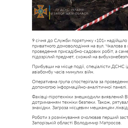
9 січня до Служби порятунку «101» надійшло 
приватного домоволодіння на вул. Чкалова в м
проведення присадібно-садових робіт, а саме
підозрілий предмет, схожий на вибухонебезп
Прибувши на місце події, спеціалісти ДСНС і
авіабомбу часів минулих війн.
Оперативна група спостерігала за проведенн
допомогою інформаційно-аналітичної панелі.
Фахівці-піротехніки знешкодили виявлений ВН
дотриманням техніки безпеки. Також, рятув
знахідки. Загроза місцевим мешканцям ліквід
Роботи з розмінування очолював перший зас
Запорізькій області Володимир Матросов.