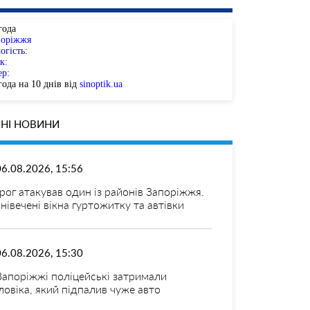
года
поріжжя
огість:
к:
ер:
ода на 10 днів від
sinoptik.ua
НІ НОВИНИ
06.08.2026, 15:56
рог атакував один із районів Запоріжжя.
нівечені вікна гуртожитку та автівки
06.08.2026, 15:30
Запоріжжі поліцейські затримали
ловіка, який підпалив чуже авто