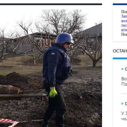
По
За
вол
тис
віт
Пог
ОСТАН
Во
По
У 
чо