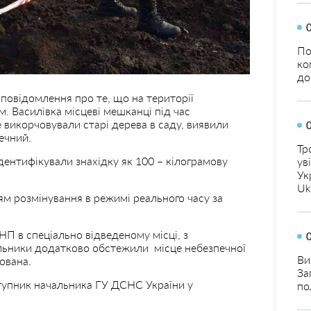
По
ко
до
повідомлення про те, що на території
. Василівка місцеві мешканці під час
 викорчовували старі дерева в саду, виявили
ечний.
Тр
дентифікували знахідку як 100 – кілограмову
ув
Ук
Uk
ям розмінування в режимі реального часу за
П в спеціально відведеному місці, з
альники додатково обстежили місце небезпечної
Ви
ована.
За
тупник начальника ГУ ДСНС України у
по