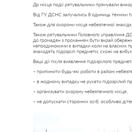
До місця події рятувальники прямували вико
Від ГУ ДСНС залучались 8 одиниць техніки та
Також для охорони місця небезпечної знахідки
Також рятувальники Головного управління ДС
до громадян з проханням бути вкрай обережн
непоодинокими є випадки коли на власних п
знаходять підозрілі предмети, схожі на вибу
Ваші дії після виявлення підозрілого предмет
– припинити будь-які роботи в районі небезп
– в жодному випадку не рухати підозрілий п
– організувати охорону небезпечного місця;
– не допускати сторонніх осіб, особливо діте