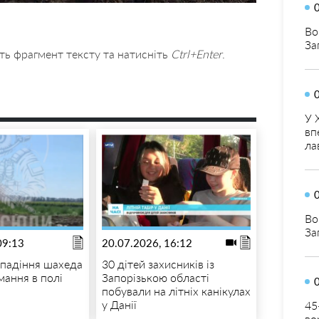
Во
За
ть фрагмент тексту та натисніть
Ctrl+Enter
.
У 
вп
ла
Во
За
09:13
20.07.2026, 16:12
і падіння шахеда
30 дітей захисників із
мання в полі
Запорізькою області
побували на літніх канікулах
у Данії
45
во