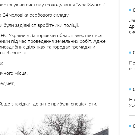
ристовуючи систему геокодування “what3words“.
 24 чоловіка особового складу.
За
 були задіяні співробітники поліції.
др
си
НС України у Запорізькій області звертаються
ими під час проведення земельних робіт. Адже,
рисадибних ділянках та городах громадяни
хонебезпечні.
а:
По
із
ечного місця;
редмет;
На
й, до знахідки, доки не прибули спеціалісти.
20