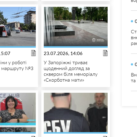
Ст
вн
ра
15:07
23.07.2026, 14:06
іни у роботі
У Запоріжжі триває
о маршруту №3
щоденний догляд за
сквером біля меморіалу
Вн
«Скорботна мати»
та