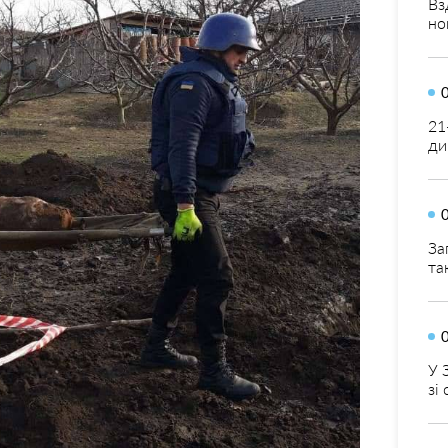
Вз
но
21
ди
За
та
У 
зі