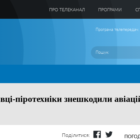
ПРО ТЕЛЕКАНАЛ
ПРОГРАМИ
C
Програма телепередач:
івці-піротехніки знешкодили авіац
Поділитися:
ПОГОД