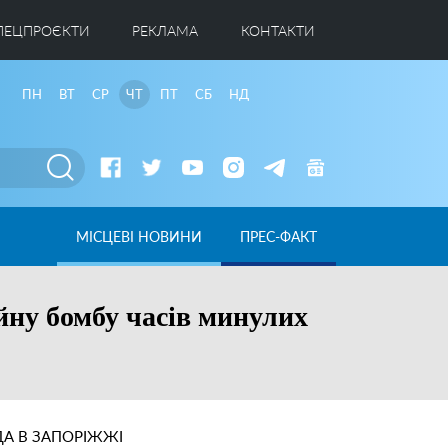
ПЕЦПРОЄКТИ
РЕКЛАМА
КОНТАКТИ
ПН
ВТ
СР
ЧТ
ПТ
СБ
НД
МІСЦЕВІ НОВИНИ
ПРЕС-ФАКТ
ійну бомбу часів минулих
А В ЗАПОРІЖЖІ