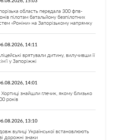
06.08.2026, 15:03
порізька область передала 300 фпв-
онів пілотам батальйону безпілотних
стем «Роніни» на Запорізькому напрямку
06.08.2026, 14:11
ліцейські врятували дитину, вилучивши її
 сім’ї у Запоріжжі
06.08.2026, 14:01
 Хортиці знайшли глечик, якому близько
00 років
06.08.2026, 13:10
довж вулиці Української встановлюють
ві дорожні знаки