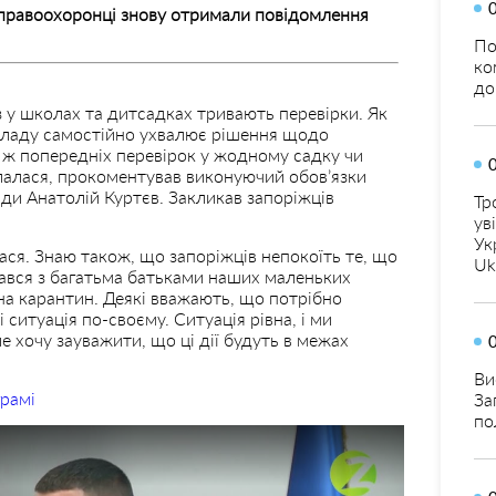
 правоохоронці знову отримали повідомлення
По
ко
до
 у школах та дитсадках тривають перевірки. Як
закладу самостійно ухвалює рішення щодо
и ж попередніх перевірок у жодному садку чи
клалася, прокоментував виконуючий обов’язки
ади Анатолій Куртєв. Закликав запоріжців
Тр
ув
Ук
ся. Знаю також, що запоріжців непокоїть те, що
Uk
вався з багатьма батьками наших маленьких
 на карантин. Деякі вважають, що потрібно
 ситуація по-своєму. Ситуація рівна, і ми
 хочу зауважити, що ці дії будуть в межах
Ви
грамі
За
по