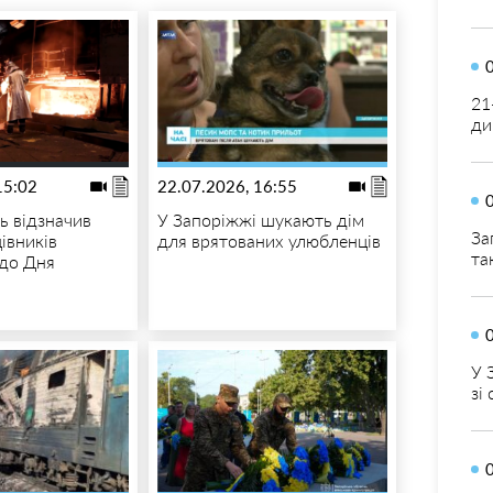
21
ди
15:02
22.07.2026, 16:55
ь відзначив
У Запоріжжі шукають дім
За
івників
для врятованих улюбленців
та
до Дня
У 
зі