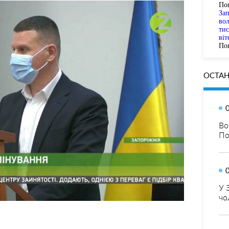
По
За
вол
тис
віт
Пог
ОСТАН
Во
По
У 
чо