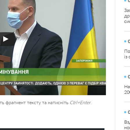
За
др
си
По
із
На
20
ть фрагмент тексту та натисніть
Ctrl+Enter
.
Вз
но