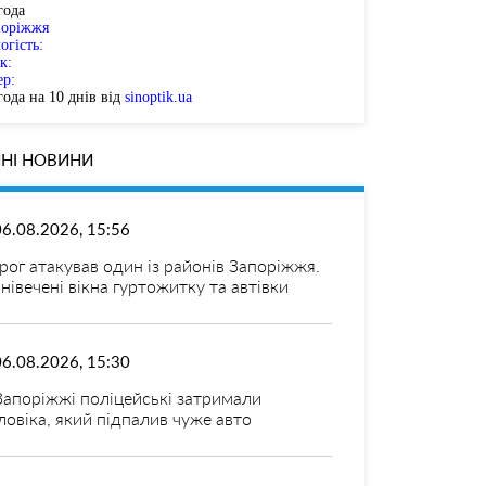
года
поріжжя
огість:
к:
ер:
ода на 10 днів від
sinoptik.ua
НІ НОВИНИ
06.08.2026, 15:56
рог атакував один із районів Запоріжжя.
нівечені вікна гуртожитку та автівки
06.08.2026, 15:30
Запоріжжі поліцейські затримали
ловіка, який підпалив чуже авто