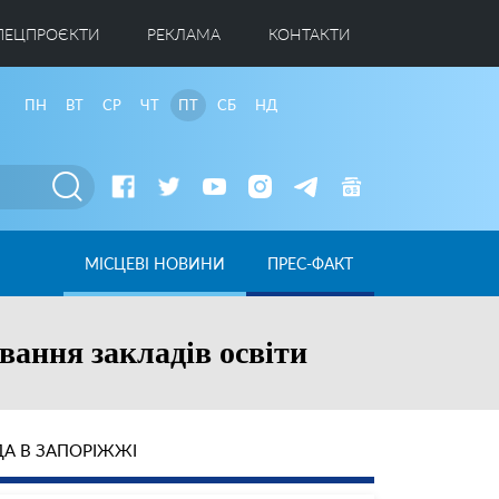
ПЕЦПРОЄКТИ
РЕКЛАМА
КОНТАКТИ
ПН
ВТ
СР
ЧТ
ПТ
СБ
НД
МІСЦЕВІ НОВИНИ
ПРЕС-ФАКТ
вання закладів освіти
А В ЗАПОРІЖЖІ