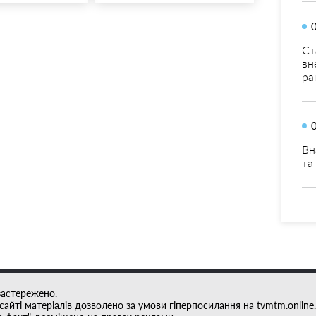
Ст
вн
ра
Вн
та
застережено.
айті матеріалів дозволено за умови гіперпосилання на tvmtm.online.