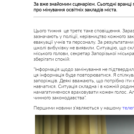
За вже знайомим сценарієм. Сьогодні вранці
про мінування освітніх закладів міста.
Цього тижня це третє таке сповіщення. Зараз
зазначають у поліції, керівництво кожного 
евакуації учнів та персоналу. За результатам
школі вибухівку не виявили. Ситуацію, що с
міського голови, секретар Запорізької міськр
зберігати спокій:
“Інформація щодо замінування не підтвердила
ця інформація буде повторюватися. Я спілку
запоріжців. Деякі вважають, що потрібно іти
навчатися. Ситуація складна і в кожній родині
намагатимемося враховувати кожен голос. Але
чинного законодавства”.
Першими новини з’являються у нашому
теле