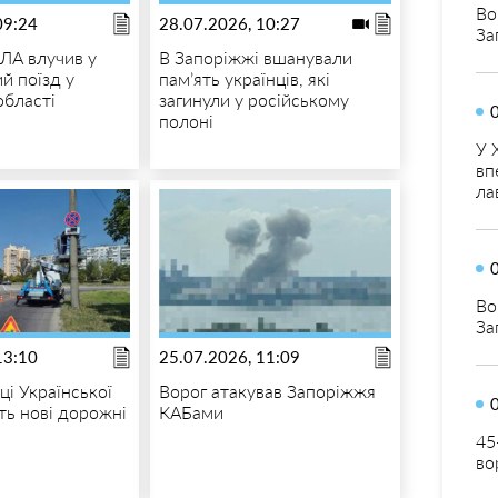
Во
09:24
28.07.2026, 10:27
За
ЛА влучив у
В Запоріжжі вшанували
й поїзд у
пам’ять українців, які
області
загинули у російському
полоні
У 
вп
ла
Во
За
13:10
25.07.2026, 11:09
ці Української
Ворог атакував Запоріжжя
ь нові дорожні
КАБами
45
во