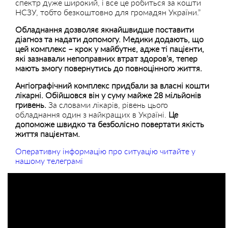
спектр дуже широкий, і все це робиться за кошти
НСЗУ, тобто безкоштовно для громадян України.”
Обладнання дозволяє якнайшвидше поставити
діагноз та надати допомогу. Медики додають, що
цей комплекс – крок у майбутнє, адже ті пацієнти,
які зазнавали непоправних втрат здоров’я, тепер
мають змогу повернутись до повноцінного життя.
Ангіографічний комплекс придбали за власні кошти
лікарні. Обійшовся він у суму майже 28 мільйонів
гривень.
За словами лікарів, рівень цього
обладнання один з найкращих в Україні.
Це
допоможе швидко та безболісно повертати якість
життя пацієнтам.
Оперативну інформацію про ситуацію читайте у
нашому телеграмі