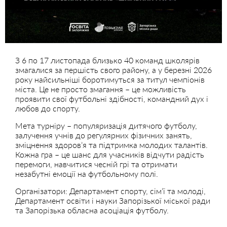
З 6 по 17 листопада близько 40 команд школярів
змагалися за першість свого району, а у березні 2026
року найсильніші боротимуться за титул чемпіонів
міста. Це не просто змагання – це можливість
проявити свої футбольні здібності, командний дух і
любов до спорту.
Мета турніру – популяризація дитячого футболу,
залучення учнів до регулярних фізичних занять,
зміцнення здоров’я та підтримка молодих талантів.
Кожна гра – це шанс для учасників відчути радість
перемоги, навчитися чесній грі та отримати
незабутні емоції на футбольному полі.
Організатори: Департамент спорту, сім’ї та молоді,
Департамент освіти і науки Запорізької міської ради
та Запорізька обласна асоціація футболу.