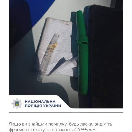
Якщо ви знайшли помилку, будь ласка, виділіть
фрагмент тексту та натисніть
Ctrl+Enter
.