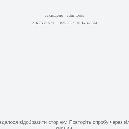
захищено
adm.tools
216.73.216.61 —
8/9/2026, 10:14:47 AM
вдалося відобразити сторінку. Повторіть спробу через кі
хвилин.