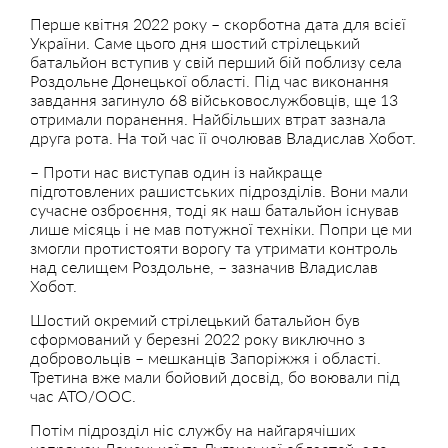
Перше квітня 2022 року – скорботна дата для всієї
України. Саме цього дня шостий стрілецький
батальйон вступив у свій перший бій поблизу села
Роздольне Донецької області. Під час виконання
завдання загинуло 68 військовослужбовців, ще 13
отримали поранення. Найбільших втрат зазнала
друга рота. На той час її очолював Владислав Хобот.
– Проти нас виступав один із найкраще
підготовлених рашистських підрозділів. Вони мали
сучасне озброєння, тоді як наш батальйон існував
лише місяць і не мав потужної техніки. Попри це ми
змогли протистояти ворогу та утримати контроль
над селищем Роздольне, – зазначив Владислав
Хобот.
Шостий окремий стрілецький батальйон був
сформований у березні 2022 року виключно з
добровольців – мешканців Запоріжжя і області.
Третина вже мали бойовий досвід, бо воювали під
час АТО/ООС.
Потім підрозділ ніс службу на найгарячіших