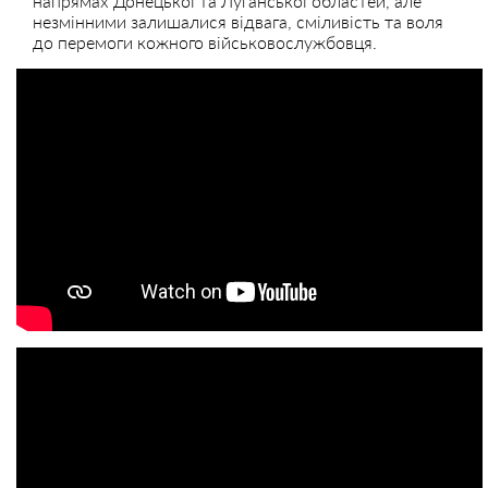
напрямах Донецької та Луганської областей, але
незмінними залишалися відвага, сміливість та воля
до перемоги кожного військовослужбовця.