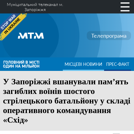
Муніципальний телеканал м.
Запоріжжя
Телепрограма
ГОЛОВНИЙ В МІСТІ
МІСЦЕВІ НОВИНИ
ПРЕС-ФАКТ
ОДИН НА МІЛЬЙОН
У Запоріжжі вшанували памʼять
загиблих воїнів шостого
стрілецького батальйону у складі
оперативного командування
«Схід»