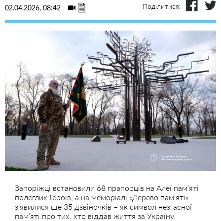
Поділитися:
02.04.2026, 08:42
Запоріжці встановили 68 прапорців на Алеї памʼяті
полеглих Героїв, а на меморіалі «Дерево памʼяті»
зʼявилися ще 35 дзвіночків – як символ незгасної
памʼяті про тих, хто віддав життя за Україну.