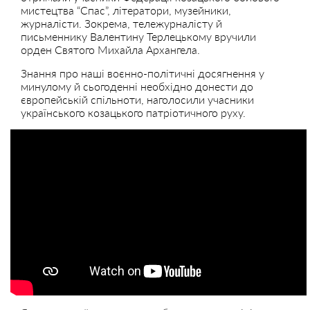
мистецтва “Спас”, літератори, музейники,
журналісти. Зокрема, тележурналісту й
письменнику Валентину Терлецькому вручили
орден Святого Михайла Архангела.
Знання про наші воєнно-політичні досягнення у
минулому й сьогоденні необхідно донести до
європейській спільноти, наголосили учасники
українського козацького патріотичного руху.