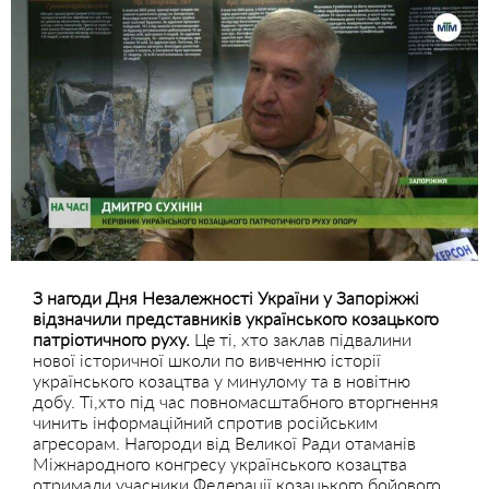
З нагоди Дня Незалежності України у Запоріжжі
відзначили представників українського козацького
патріотичного руху.
Це ті, хто заклав підвалини
нової історичної школи по вивченню історії
українського козацтва у минулому та в новітню
добу. Ті,хто під час повномасштабного вторгнення
чинить інформаційний спротив російським
агресорам. Нагороди від Великої Ради отаманів
Міжнародного конгресу українського козацтва
отримали учасники Федерації козацького бойового