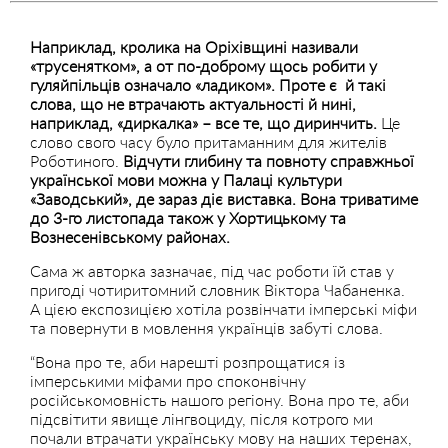
Наприклад, кролика на Оріхівщині називали
«трусенятком», а от по-доброму щось робити у
гуляйпільців означало «ладиком». Проте є й такі
слова, що не втрачають актуальності й нині,
наприклад, «диркалка» – все те, що диринчить.
Це
слово свого часу було притаманним для жителів
Роботиного.
Відчути глибину та повноту справжньої
української мови можна у Палаці культури
«Заводський», де зараз діє виставка. Вона триватиме
до 3-го листопада також у Хортицькому та
Вознесенівському районах.
Сама ж авторка зазначає, під час роботи їй став у
пригоді чотиритомний словник Віктора Чабаненка.
А цією експозицією хотіла розвінчати імперські міфи
та повернути в мовлення українців забуті слова.
“Вона про те, аби нарешті розпрощатися із
імперськими міфами про споконвічну
російськомовність нашого регіону. Вона про те, аби
підсвітити явище лінгвоциду, після котрого ми
почали втрачати українську мову на наших теренах,