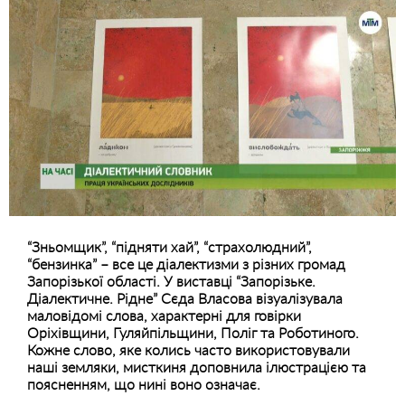
“Зньомщик”, “підняти хай”, “страхолюдний”,
“бензинка” – все це діалектизми з різних громад
Запорізької області. У виставці “Запорізьке.
Діалектичне. Рідне” Сєда Власова візуалізувала
маловідомі слова, характерні для говірки
Оріхівщини, Гуляйпільщини, Поліг та Роботиного.
Кожне слово, яке колись часто використовували
наші земляки, мисткиня доповнила ілюстрацією та
поясненням, що нині воно означає.