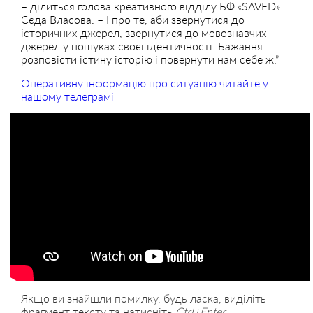
– ділиться голова креативного відділу БФ «SAVED»
Сєда Власова. – І про те, аби звернутися до
історичних джерел, звернутися до мовознавчих
джерел у пошуках своєї ідентичності. Бажання
розповісти істину історію і повернути нам себе ж.”
Оперативну інформацію про ситуацію читайте у
нашому телеграмі
Якщо ви знайшли помилку, будь ласка, виділіть
фрагмент тексту та натисніть
Ctrl+Enter
.