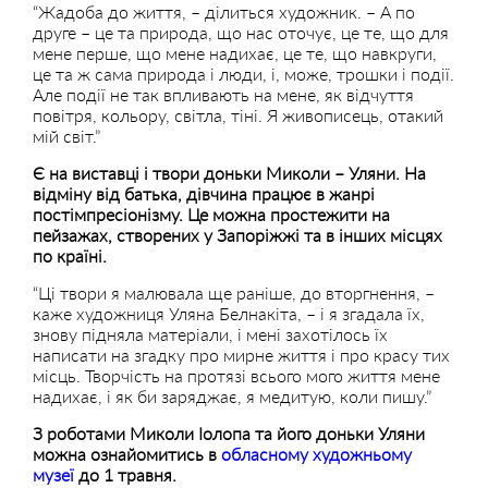
“Жадоба до життя, – ділиться художник. – А по
друге – це та природа, що нас оточує, це те, що для
мене перше, що мене надихає, це те, що навкруги,
це та ж сама природа і люди, і, може, трошки і події.
Але події не так впливають на мене, як відчуття
повітря, кольору, світла, тіні. Я живописець, отакий
мій світ.”
Є на виставці і твори доньки Миколи – Уляни. На
відміну від батька, дівчина працює в жанрі
постімпресіонізму. Це можна простежити на
пейзажах, створених у Запоріжжі та в інших місцях
по країні.
“Ці твори я малювала ще раніше, до вторгнення, –
каже художниця Уляна Белнакіта, – і я згадала їх,
знову підняла матеріали, і мені захотілось їх
написати на згадку про мирне життя і про красу тих
місць. Творчість на протязі всього мого життя мене
надихає, і як би заряджає, я медитую, коли пишу.”
З роботами Миколи Іолопа та його доньки Уляни
можна ознайомитись в
обласному художньому
музеї
до 1 травня.