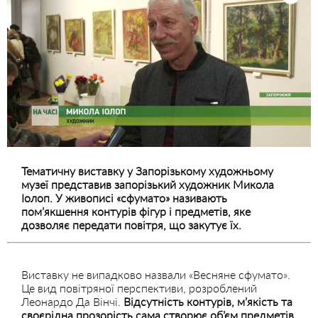
Тематичну виставку у Запорізькому художньому
музеї представив запорізький художник Микола
Іолоп. У живописі «сфумато» називають
пом’якшення контурів фігур і предметів, яке
дозволяє передати повітря, що закутує їх.
Виставку не випадково назвали «Весняне сфумато».
Це вид повітряної перспективи, розроблений
Леонардо Да Вінчі.
Відсутність контурів, м’якість та
своєрідна прозорість сама створює об’єм предметів.