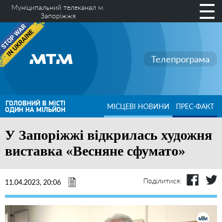
Муніципальний телеканал м.
Запоріжжя
Телепрограма
ГОЛОВНИЙ В МІСТІ
МІСЦЕВІ НОВИНИ
ПРЕС-ФАКТ
ОДИН НА МІЛЬЙОН
У Запоріжжі відкрилась художня
виставка «Весняне сфумато»
Поділитися:
11.04.2023, 20:06