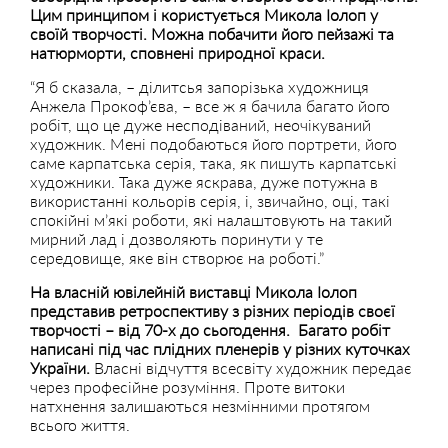
Цим принципом і користується Микола Іолоп у
своїй творчості. Можна побачити його пейзажі та
натюрморти, сповнені природної краси.
“Я б сказала, – ділитсья запорізька художниця
Анжела Прокоф’єва, – все ж я бачила багато його
робіт, що це дуже несподіваний, неочікуваний
художник. Мені подобаються його портрети, його
саме карпатська серія, така, як пишуть карпатські
художники. Така дуже яскрава, дуже потужна в
використанні кольорів серія, і, звичайно, оці, такі
спокійні м’які роботи, які налаштовують на такий
мирний лад і дозволяють поринути у те
середовище, яке він створює на роботі.”
На власній ювілейній виставці Микола Іолоп
представив ретроспективу з різних періодів своєї
творчості – від 70-х до сьогодення. Багато робіт
написані під час плідних пленерів у різних куточках
України.
Власні відчуття всесвіту художник передає
через професійне розуміння. Проте витоки
натхнення залишаються незмінними протягом
всього життя.