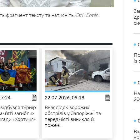
За
ть фрагмент тексту та натисніть
Ctrl+Enter
.
др
си
По
із
На
17:24
22.07.2026, 09:18
20
відбувся турнір
Внаслідок ворожих
пам’яті загиблих
обстрілів у Запоріжжі та
игади «Хортиця»
передмісті виникло 8
пожеж
Вз
но