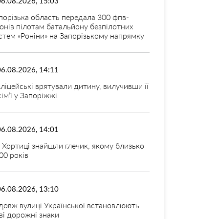
06.08.2026, 15:03
порізька область передала 300 фпв-
онів пілотам батальйону безпілотних
стем «Роніни» на Запорізькому напрямку
06.08.2026, 14:11
ліцейські врятували дитину, вилучивши її
 сім’ї у Запоріжжі
06.08.2026, 14:01
 Хортиці знайшли глечик, якому близько
00 років
06.08.2026, 13:10
довж вулиці Української встановлюють
ві дорожні знаки