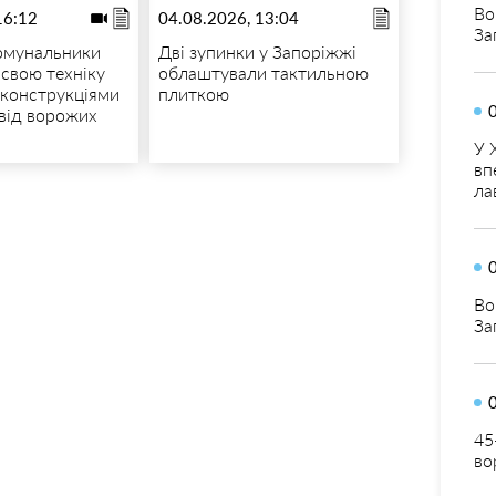
Во
16:12
04.08.2026, 13:04
За
комунальники
Дві зупинки у Запоріжжі
свою техніку
облаштували тактильною
конструкціями
плиткою
 від ворожих
У 
вп
ла
Во
За
45
во