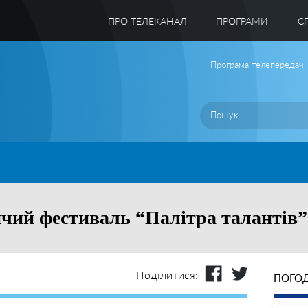
ПРО ТЕЛЕКАНАЛ
ПРОГРАМИ
C
Програма телепередач:
ячий фестиваль “Палітра талантів”
Поділитися:
ПОГОД