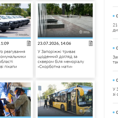
21
ди
11:09
23.07.2026, 14:06
о реагування
У Запоріжжі триває
комунальники
щоденний догляд за
За
області
сквером біля меморіалу
та
ві пікапи
«Скорботна мати»
У 
зі