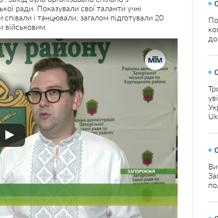
ької ради. Показували свої таланти учні
 співали і танцювали, загалом підготували 20
По
и військовим.
ко
до
Тр
ув
Ук
Uk
Ви
За
по