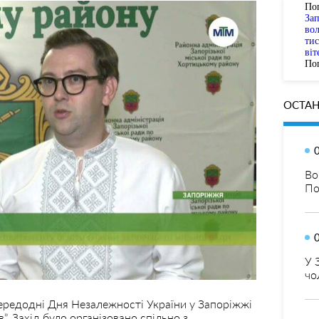
По
За
вол
тис
віт
Пог
ОСТАН
Во
По
У 
чо
ередодні Дня Незалежності України у Запоріжжі
”. Захід було організовано спільно з