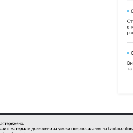
Ст
вн
ра
Вн
та
застережено.
айті матеріалів дозволено за умови гіперпосилання на tvmtm.online.