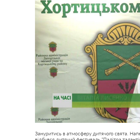
Зануритись в атмосферу дитячого свята. Нап
відбувся дитячий фестиваль “Палітра талантів