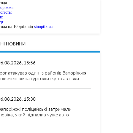
года
поріжжя
огість:
к:
ер:
ода на 10 днів від
sinoptik.ua
НІ НОВИНИ
06.08.2026, 15:56
рог атакував один із районів Запоріжжя.
нівечені вікна гуртожитку та автівки
06.08.2026, 15:30
Запоріжжі поліцейські затримали
ловіка, який підпалив чуже авто