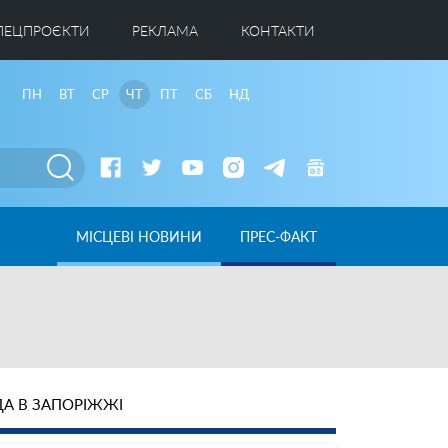
ПЕЦПРОЄКТИ
РЕКЛАМА
КОНТАКТИ
ПН
ВТ
СР
ЧТ
ПТ
СБ
НД
МІСЦЕВІ НОВИНИ
ПРЕС-ФАКТ
А В ЗАПОРІЖЖІ