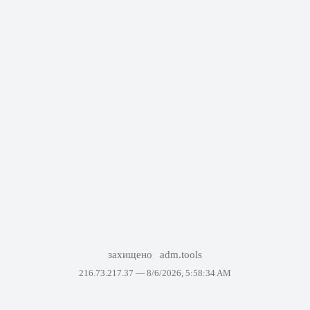
захищено
adm.tools
216.73.217.37 —
8/6/2026, 5:58:34 AM