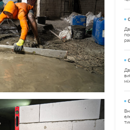
Дв
по
ра
Дв
ви
мі
Вн
ел
ти