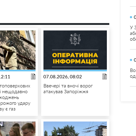
У 
аб
об
Во
од
12:11
07.08.2026, 08:02
атоповерхових
Ввечері та вночі ворог
кі нещодавно
атакував Запоріжжя
шкоджень
орожого удару
у є газ