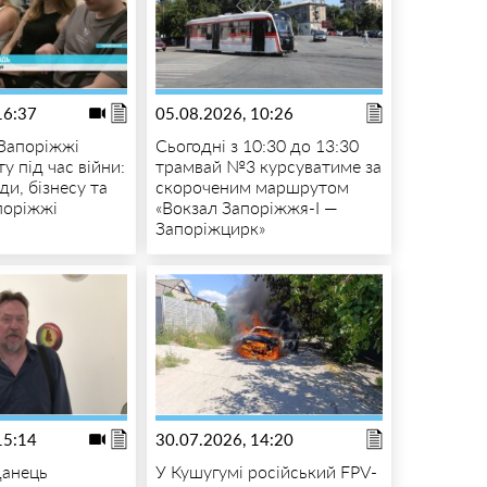
16:37
05.08.2026, 10:26
 Запоріжжі
Сьогодні з 10:30 до 13:30
у під час війни:
трамвай №3 курсуватиме за
ди, бізнесу та
скороченим маршрутом
поріжжі
«Вокзал Запоріжжя-I —
Запоріжцирк»
15:14
30.07.2026, 14:20
данець
У Кушугумі російський FPV-