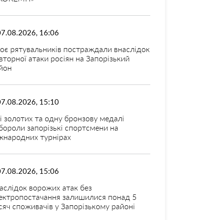
07.08.2026, 16:06
оє рятувальників постраждали внаслідок
вторної атаки росіян на Запорізький
йон
07.08.2026, 15:10
і золотих та одну бронзову медалі
бороли запорізькі спортсмени на
жнародних турнірах
07.08.2026, 15:06
аслідок ворожих атак без
ектропостачання залишилися понад 5
сяч споживачів у Запорізькому районі