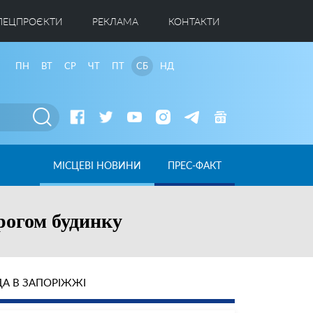
ПЕЦПРОЄКТИ
РЕКЛАМА
КОНТАКТИ
ПН
ВТ
СР
ЧТ
ПТ
СБ
НД
МІСЦЕВІ НОВИНИ
ПРЕС-ФАКТ
рогом будинку
А В ЗАПОРІЖЖІ