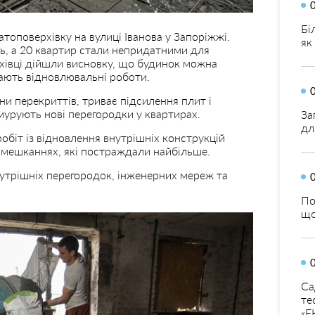
Бі
топоверхівку на вулиці Іванова у Запоріжжі.
як
ь, а 20 квартир стали непридатними для
хівці дійшли висновку, що будинок можна
вають відновлювальні роботи.
ни перекриттів, триває підсилення плит і
мурують нові перегородки у квартирах.
За
дл
біт із відновлення внутрішніх конструкцій
помешканнях, які постраждали найбільше.
нутрішніх перегородок, інженерних мереж та
По
що
Са
те
«Е