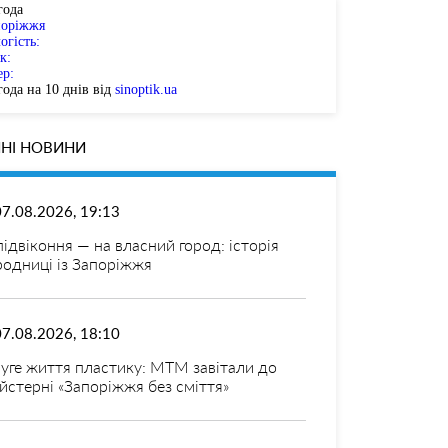
года
поріжжя
огість:
к:
ер:
ода на 10 днів від
sinoptik.ua
НІ НОВИНИ
07.08.2026, 19:13
 підвіконня — на власний город: історія
родниці із Запоріжжя
07.08.2026, 18:10
уге життя пластику: МТМ завітали до
йстерні «Запоріжжя без сміття»