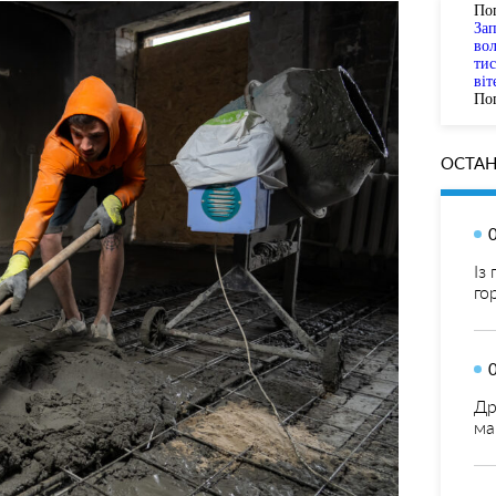
По
За
вол
тис
віт
Пог
ОСТАН
Із
го
Др
ма