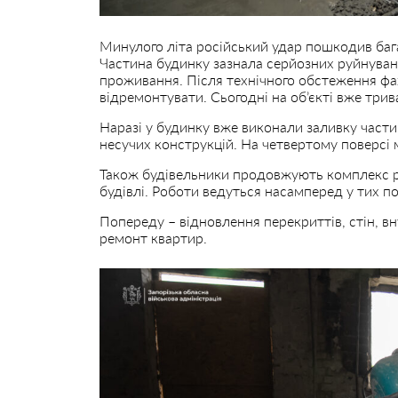
Минулого літа російський удар пошкодив бага
Частина будинку зазнала серйозних руйнуван
проживання. Після технічного обстеження фа
відремонтувати. Сьогодні на об’єкті вже три
Наразі у будинку вже виконали заливку части
несучих конструкцій. На четвертому поверсі 
Також будівельники продовжують комплекс ро
будівлі. Роботи ведуться насамперед у тих 
Попереду – відновлення перекриттів, стін, в
ремонт квартир.