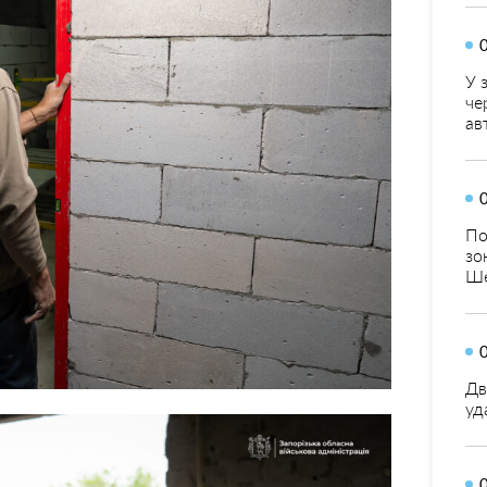
У 
че
ав
По
зо
Ше
Дв
уд