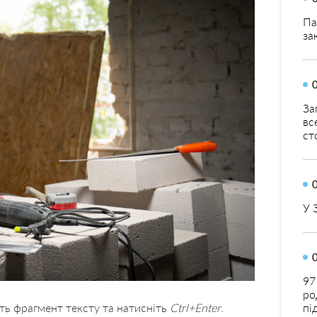
Па
за
За
вс
ст
У 
97
ро
пі
ть фрагмент тексту та натисніть
Ctrl+Enter
.