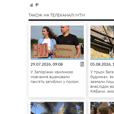
ТАКОЖ НА ТЕЛЕКАНАЛІ MTM
29.07.2026, 09:08
05.08.2026, 
У Запоріжжі хвилиною
У трьох баг
мовчання вшанували
будинках, я
пам’ять загиблих у полоні
зазнали по
внаслідок в
КАБами, знов