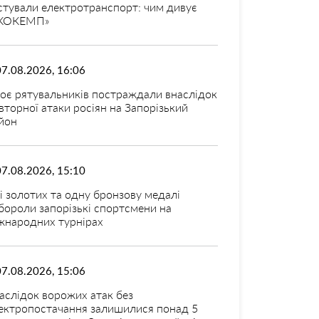
стували електротранспорт: чим дивує
КОКЕМП»
07.08.2026, 16:06
оє рятувальників постраждали внаслідок
вторної атаки росіян на Запорізький
йон
07.08.2026, 15:10
і золотих та одну бронзову медалі
бороли запорізькі спортсмени на
жнародних турнірах
07.08.2026, 15:06
аслідок ворожих атак без
ектропостачання залишилися понад 5