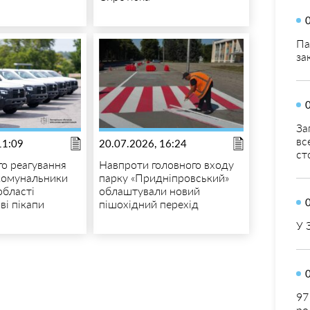
Па
за
За
вс
11:09
20.07.2026, 16:24
ст
о реагування
Навпроти головного входу
комунальники
парку «Придніпровський»
області
облаштували новий
ві пікапи
пішохідний перехід
У 
97
ро