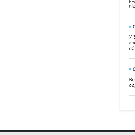
пі
У 
аб
об
Во
од