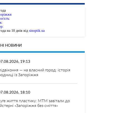
года
поріжжя
огість:
к:
ер:
ода на 10 днів від
sinoptik.ua
НІ НОВИНИ
07.08.2026, 19:13
 підвіконня — на власний город: історія
родниці із Запоріжжя
07.08.2026, 18:10
уге життя пластику: МТМ завітали до
йстерні «Запоріжжя без сміття»