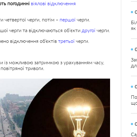
ють погодинні
віялові відключення
ти четвертої черги, потім –
першої
черги.
Бі
як
шої черги та відключаються обʼєкти
другої
черги.
ено відключення об’єктів
третьої
черги.
За
ни із можливою затримкою з урахуванням часу,
дл
повітряної тривоги.
По
що
Са