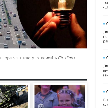
те
«Е
Дв
по
ра
ть фрагмент тексту та натисніть
Ctrl+Enter
.
Дв
ви
мі
Вн
ел