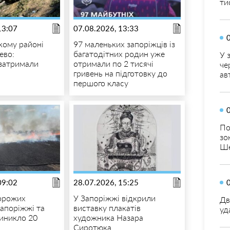
ти
13:07
07.08.2026, 13:33
кому районі
97 маленьких запоріжців із
ево:
багатодітних родин уже
У 
затримали
отримали по 2 тисячі
че
гривень на підготовку до
ав
першого класу
По
зо
Ше
09:02
28.07.2026, 15:25
орожих
У Запоріжжі відкрили
Дв
Запоріжжі та
виставку плакатів
уд
виникло 20
художника Назара
Сиротюка