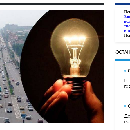
По
За
вол
тис
віт
Пог
ОСТАН
Із
го
Др
ма