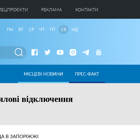
ПЕЦПРОЄКТИ
РЕКЛАМА
КОНТАКТИ
ПН
ВТ
СР
ЧТ
ПТ
СБ
НД
МІСЦЕВІ НОВИНИ
ПРЕС-ФАКТ
іялові відключення
А В ЗАПОРІЖЖІ