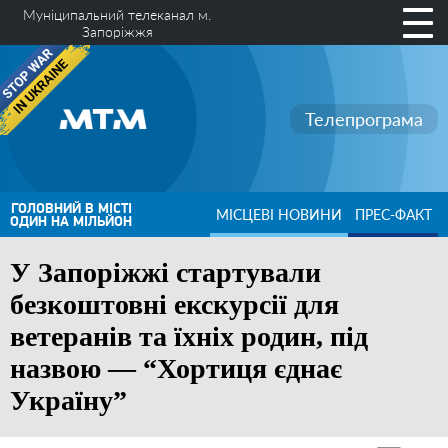
Муніципальний телеканал м.
Запоріжжя
Телепрограма
ГОЛОВНИЙ В МІСТІ
МІСЦЕВІ НОВИНИ
ПРЕС-ФАКТ
ОДИН НА МІЛЬЙОН
У Запоріжжі стартували
безкоштовні екскурсії для
ветеранів та їхніх родин, під
назвою — “Хортиця єднає
Україну”