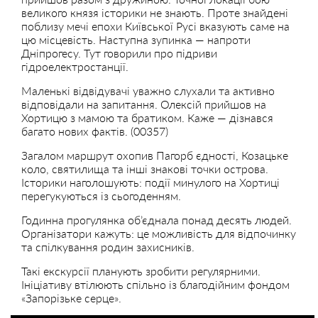
великого князя історики не знають. Проте знайдені
поблизу мечі епохи Київської Русі вказують саме на
цю місцевість. Наступна зупинка — напроти
Дніпрогесу. Тут говорили про підриви
гідроелектростанції.
Маленькі відвідувачі уважно слухали та активно
відповідали на запитання. Олексій прийшов на
Хортицю з мамою та братиком. Каже — дізнався
багато нових фактів. (00357)
Загалом маршрут охопив Пагорб єдності, Козацьке
коло, святилища та інші знакові точки острова.
Історики наголошують: події минулого на Хортиці
перегукуються із сьогоденням.
Годинна прогулянка об’єднала понад десять людей.
Організатори кажуть: це можливість для відпочинку
та спілкування родин захисників.
Такі екскурсії планують зробити регулярними.
Ініціативу втілюють спільно із благодійним фондом
«Запорізьке серце».