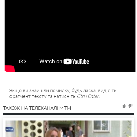
Якщо ви знайшли помилку, будь ласка, виділіть
фрагмент тексту та натисніть
Ctrl+Enter
.
ТАКОЖ НА ТЕЛЕКАНАЛІ MTM