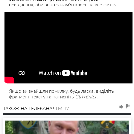
освідчення, аби воно запам’яталось на все життя.
Якщо ви знайшли помилку, будь ласка, виділіть
фрагмент тексту та натисніть
Ctrl+Enter
.
ТАКОЖ НА ТЕЛЕКАНАЛІ MTM