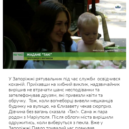
У Запоріжжі рятувальник під час служби освідчився
коханій. Приїхавши на хибний виклик, надзвичайник
вирішив не втрачати шанс несподіванки та
зателефонував друзям, які привезли квіти та
обручку. Тож, коли вогнеборці вивели мешканців
будинку на вулицю, на Єлизавету чекав сюрприз.
Дівчина без вагань сказала «Так!». Сама ж пара
родом з Маріуполя. Після облоги міста вирішили
одружитись, коли виберуться з пекла. Вже у
Запоріжжі Павло тривалий час планував