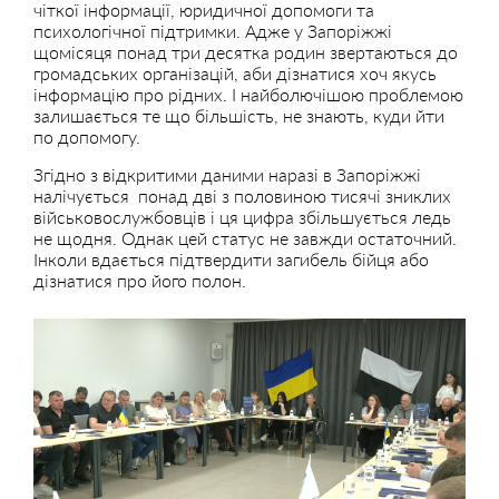
чіткої інформації, юридичної допомоги та
психологічної підтримки. Адже у Запоріжжі
щомісяця понад три десятка родин звертаються до
громадських організацій, аби дізнатися хоч якусь
інформацію про рідних. І найболючішою проблемою
залишається те що більшість, не знають, куди йти
по допомогу.
Згідно з відкритими даними наразі в Запоріжжі
налічується понад дві з половиною тисячі зниклих
військовослужбовців і ця цифра збільшується ледь
не щодня. Однак цей статус не завжди остаточний.
Інколи вдається підтвердити загибель бійця або
дізнатися про його полон.