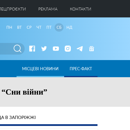
ПЕЦПРОЄКТИ
РЕКЛАМА
КОНТАКТИ
ПН
ВТ
СР
ЧТ
ПТ
СБ
НД
МІСЦЕВІ НОВИНИ
ПРЕС-ФАКТ
 “Сни війни”
А В ЗАПОРІЖЖІ