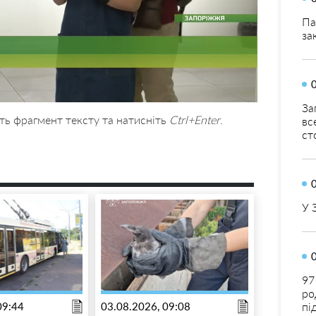
Па
за
За
ть фрагмент тексту та натисніть
Ctrl+Enter
.
вс
ст
У 
97
ро
пі
09:44
03.08.2026, 09:08