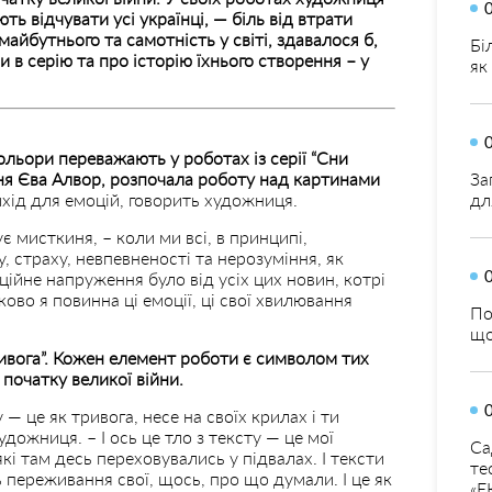
ть відчувати усі українці, — біль від втрати
майбутнього та самотність у світі, здавалося б,
Бі
в серію та про історію їхнього створення – у
як
кольори переважають у роботах із серії “Сни
киня Єва Алвор, розпочала роботу над картинами
За
хід для емоцій, говорить художниця.
дл
ує мисткиня, – коли ми всі, в принципі,
 страху, невпевненості та нерозуміння, як
ійне напруження було від усіх цих новин, котрі
зково я повинна ці емоції, ці свої хвилювання
По
що
ивога”. Кожен елемент роботи є символом тих
 початку великої війни.
 — це як тривога, несе на своїх крилах і ти
дожниця. – І ось це тло з тексту — це мої
Са
кі там десь переховувались у підвалах. І тексти
те
ь переживання свої, щось, про що думали. І це як
«Е