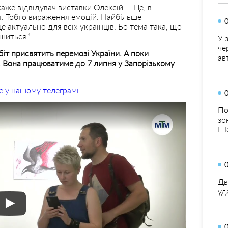
аже відвідувач виставки Олексій. – Це, в
я. Тобто вираження емоцій. Найбільше
е актуально для всіх українців. Бо тема така, що
шиться.”
У 
че
біт присвятить перемозі України. А поки
ав
». Вона працюватиме до 7 липня у Запорізькому
е у нашому телеграмі
По
зо
Ше
Дв
уд