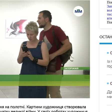
По
За
вол
тис
віт
Пог
ОСТАН
Із
го
Др
ма
ення на полотні. Картини художниця створювала
чатку великої війни. У своїх роботах художниця