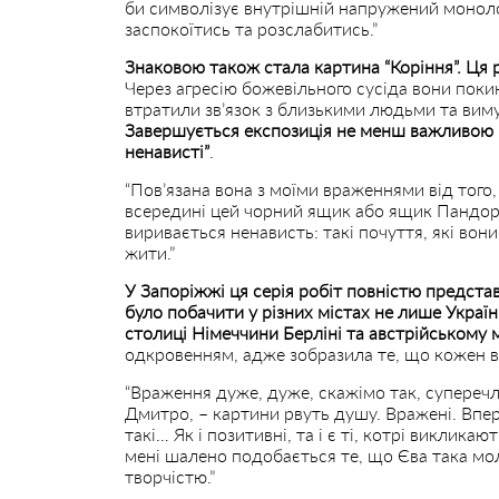
би символізує внутрішній напружений монолог
заспокоїтись та розслабитись.”
Знаковою також стала картина “Коріння”. Ця
Через агресію божевільного сусіда вони покин
втратили зв’язок з близькими людьми та вим
Завершується експозиція не менш важливою
ненависті”
.
“Пов’язана вона з моїми враженнями від того,
всередині цей чорний ящик або ящик Пандори,
виривається ненависть: такі почуття, які вон
жити.”
У Запоріжжі ця серія робіт повністю предст
було побачити у різних містах не лише Україн
столиці Німеччини Берліні та австрійському м
одкровенням, адже зобразила те, що кожен ві
“Враження дуже, дуже, скажімо так, суперечли
Дмитро, – картини рвуть душу. Вражені. Впе
такі… Як і позитивні, та і є ті, котрі викликаю
мені шалено подобається те, що Єва така мол
творчістю.”