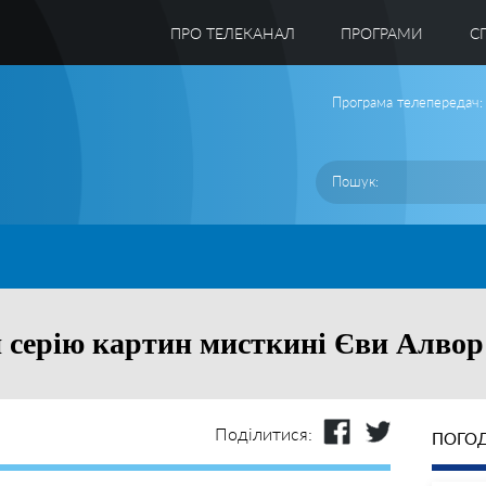
ПРО ТЕЛЕКАНАЛ
ПРОГРАМИ
C
Програма телепередач:
 серію картин мисткині Єви Алвор
Поділитися:
ПОГОД