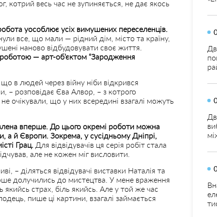
, котрий весь час не зупиняється, не дає якось
 робота уособлює усіх вимушених переселенців.
ули все, що мали — рідний дім, місто та країну,
ушені наново відбудовувати своє життя.
Дв
 роботою — арт-об’єктом “Зародження
по
ра
 що в людей через війну ніби відкрився
 – розповідає Єва Алвор, – з котрого
и не очікували, що у них всередині взагалі можуть
Дв
ви
авлена вперше. До цього окремі роботи можна
мі
и, а й Європи. Зокрема, у сусідньому Дніпрі,
істі Грац.
Для відвідувачів ця серія робіт стала
дчував, але не кожен міг висловити.
ві, – діляться відвідувачі виставки Наталія та
рше долучились до мистецтва. У мене враження
Вн
ть якийсь страх, біль якийсь. Але у той же час
ел
одець, пише ці картини, взагалі займається
ти