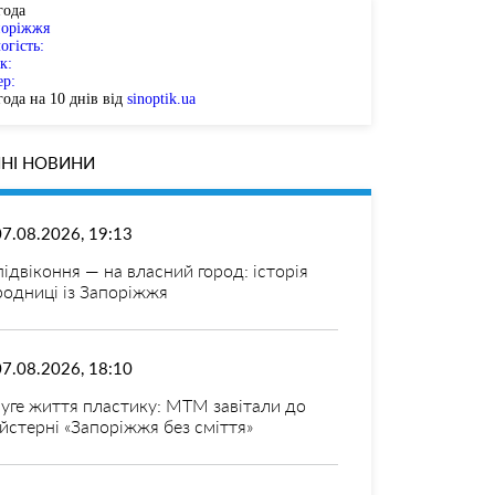
года
поріжжя
огість:
к:
ер:
ода на 10 днів від
sinoptik.ua
НІ НОВИНИ
07.08.2026, 19:13
 підвіконня — на власний город: історія
родниці із Запоріжжя
07.08.2026, 18:10
уге життя пластику: МТМ завітали до
йстерні «Запоріжжя без сміття»