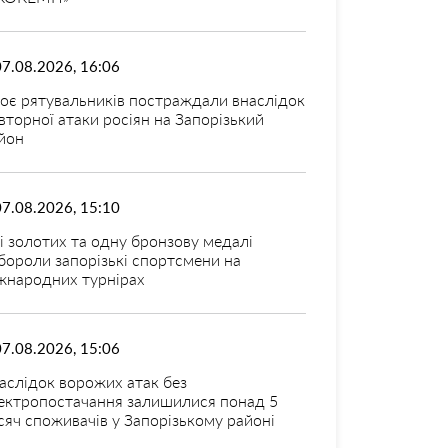
07.08.2026, 16:06
оє рятувальників постраждали внаслідок
вторної атаки росіян на Запорізький
йон
07.08.2026, 15:10
і золотих та одну бронзову медалі
бороли запорізькі спортсмени на
жнародних турнірах
07.08.2026, 15:06
аслідок ворожих атак без
ектропостачання залишилися понад 5
сяч споживачів у Запорізькому районі