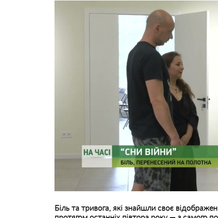
Біль та тривога, які знайшли своє відображ
протягом останніх півтора року — з самого по