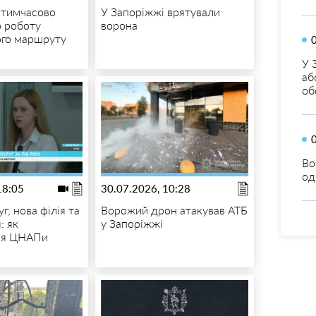
 тимчасово
У Запоріжжі врятували
 роботу
ворона
ого маршруту
У 
аб
об
Во
од
18:05
30.07.2026, 10:28
г, нова філія та
Ворожий дрон атакував АТБ
: як
у Запоріжжі
ся ЦНАПи