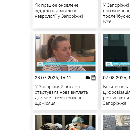
Як працює оновлене
У Запоріжжі
відділення загальної
призупинено
неврології у Запоріжжі
тролейбусн
№9
28.07.2026, 16:12
07.08.2026, 
У Запорізькій області
Більше послу
стартувала нова виплата
цифровізація
дітям: 5 тисяч гривень
розвивають
щомісяця
Запоріжжя