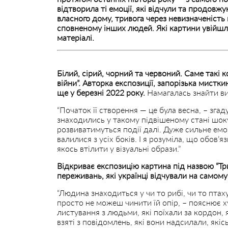
відтворила ті емоції, які відчули та продовжую
власного дому, тривога через невизначеність 
сповненому інших людей. Які картини увійшли 
матеріалі.
Білий, сірий, чорний та червоний. Саме такі 
війни”. Авторка експозиції, запорізька мист
ще у березні 2022 року.
Намагалась знайти ви
“Початок її створення — це була весна, – згад
знаходились у такому підвішеному стані шоку,
розвиватимуться події далі. Дуже сильне емоц
валилися з усіх боків. І я розуміла, що обов’я
якось втілити у візуальні образи.”
Відкриває експозицію картина під назвою “Тр
переживань, які українці відчували на самому
“Людина знаходиться у чи то рибі, чи то птаху
просто не можеш чинити їй опір, – пояснює ху
листування з людьми, які поїхали за кордон, я
взяті з повідомлень, які вони надсилали, якіс