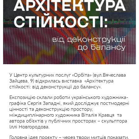
У Центр культурних послуг «Орбіта» (вул.Вячеслава
Зайцева, 9) відкрилась виставка «Архітектура
стійкості: від деконструкції до балансу».
Експозицію склали роботи українського художника-
графіка Сергія Западні, який досліджує постмодерні
цінності та деконструкцію простору,
міждициплінарного художника Віталія Кравця та
автора об’єктів у публічних просторах – скульптора
Іллі Новгородова.
Головна ідея проєкту – через твори митців показати,