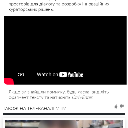
просторів для діалогу та розробку інноваційних
кураторських рішень.
Якщо ви знайшли помилку, будь ласка, виділіть
фрагмент тексту та натисніть
Ctrl+Enter
.
ТАКОЖ НА ТЕЛЕКАНАЛІ MTM