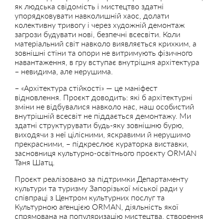
як людська свідомість і мистецтво здатні
упорядковувати навколишній хаос, долати
колективну тривогу і через художній демонтаж
загрози будувати нові, безпечні всесвіти. Коли
матеріальний світ навколо виявляється крихким, а
зовнішні стіни та опори не витримують фізичного
навантаження, в гру вступає внутрішня архітектура
– невидима, але нерушима.
– «Архітектура стійкості» — це маніфест
відновлення. Проєкт доводить: які б архітектурні
зміни не відбувалися навколо нас, наш особистий
внутрішній всесвіт не піддається демонтажу. Ми
здатні структурувати будь-яку зовнішню бурю,
виходячи з неї цілісними, яскравими й нерушимо
прекрасними, – підкреслює кураторка виставки,
засновниця культурно-освітнього проєкту ORMAN
Таня Шатц.
Проєкт реалізовано за підтримки Департаменту
культури та туризму Запорізької міської ради у
співпраці з Центром культурних послуг та
Культурною агенцією ORMAN, діяльність якої
спрямована на популяризацію мистецтва, створення