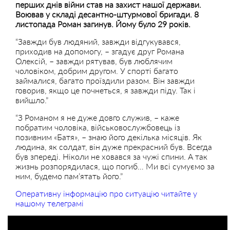
перших днів війни став на захист нашої держави.
Воював у складі десантно-штурмової бригади. 8
листопада Роман загинув. Йому було 29 років.
“Завжди був людяний, завжди відгукувався,
приходив на допомогу, – згадує друг Романа
Олексій, – завжди рятував, був люблячим
чоловіком, добрим другом. У спорті багато
займалися, багато проїздили разом. Він завжди
говорив, якщо це почнеться, я завжди піду. Так і
вийшло.”
“З Романом я не дуже довго служив, – каже
побратим чоловіка, військовослужбовець із
позивним «Батя», – знаю його декілька місяців. Як
людина, як солдат, він дуже прекрасний був. Всегда
був зпереді. Ніколи не ховався за чужі спини. А так
жизнь розпорядилася, що погиб… Ми всі сумуємо за
ним, будемо пам’ятать його.”
Оперативну інформацію про ситуацію читайте у
нашому телеграмі