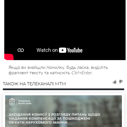
Якщо ви знайшли помилку, будь ласка, виділіть
фрагмент тексту та натисніть
Ctrl+Enter
.
ТАКОЖ НА ТЕЛЕКАНАЛІ MTM