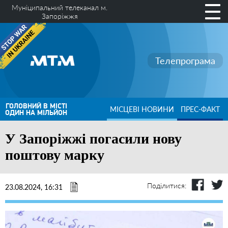
Муніципальний телеканал м.
Запоріжжя
Телепрограма
ГОЛОВНИЙ В МІСТІ
МІСЦЕВІ НОВИНИ
ПРЕС-ФАКТ
ОДИН НА МІЛЬЙОН
У Запоріжжі погасили нову
поштову марку
Поділитися:
23.08.2024, 16:31