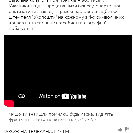
Учасники акції — представники бізнесу, спортивної
спільноти і зв’язківці – разом поставили відбитки
штемпеля “Укрпошти” на кожному з 4-х символічних
конвертів та залишили особисті автографи й
побажання.
Якщо ви знайшли помилку, будь ласка, виділіть
фрагмент тексту та натисніть
Ctrl+Enter
.
ТАКОЖ НА ТЕЛЕКАНАЛІ MTM