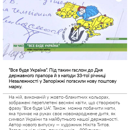
“Все буде Україна”. Під таким гаслом до Дня
державного прапора й з нагоди 33-тої річниці
Незалежності у Запоріжжі погасили нову поштову
марку.
На ній, виконаній у жовто-блакитних кольорах,
зображені переплетені весняні квіти, що створюють
фразу “Все буде UA”. Також можна побачити мати,
яка тримає на руках своє новонароджене дитя, як
символ України та майбутнього нашої державності.
Автор нового випуску — художник Нікіта Титов.
Загальна кількість примірників – 800 тисяч.