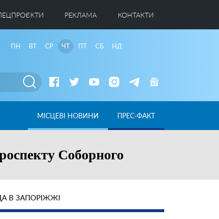
ПЕЦПРОЄКТИ
РЕКЛАМА
КОНТАКТИ
ПН
ВТ
СР
ЧТ
ПТ
СБ
НД
МІСЦЕВІ НОВИНИ
ПРЕС-ФАКТ
проспекту Соборного
А В ЗАПОРІЖЖІ