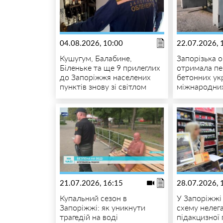
04.08.2026, 10:00
22.07.2026, 
Кушугум, Балабине,
Запорізька 
Біленьке та ще 9 прилеглих
отримала пе
до Запоріжжя населених
бетонних укр
пунктів знову зі світлом
міжнародних
21.07.2026, 16:15
28.07.2026, 
Купальний сезон в
У Запоріжжі
Запоріжжі: як уникнути
схему нелег
трагедій на воді
підакцизної 