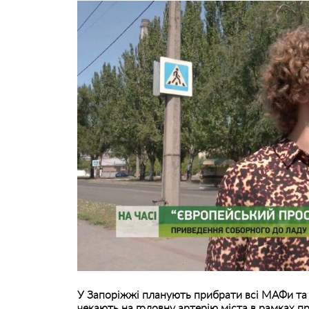
У Запоріжжі планують прибрати всі МАФи та п
чекають на головну артерію міста в рамках п