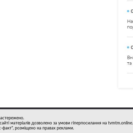
На
по
Вн
та
застережено.
айті матеріалів дозволено за умови гіперпосилання на tvmtm.online.
с-факт", розміщено на правах реклами.