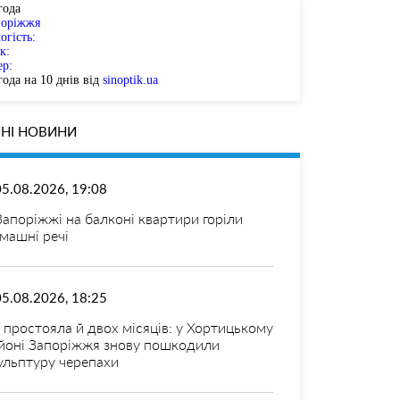
года
поріжжя
огість:
к:
ер:
ода на 10 днів від
sinoptik.ua
НІ НОВИНИ
05.08.2026, 19:08
Запоріжжі на балконі квартири горіли
машні речі
05.08.2026, 18:25
 простояла й двох місяців: у Хортицькому
йоні Запоріжжя знову пошкодили
ульптуру черепахи