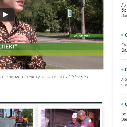
Дл
бо
За
Од
Ва
ть фрагмент тексту та натисніть
Ctrl+Enter
.
Ло
ча
ро
За