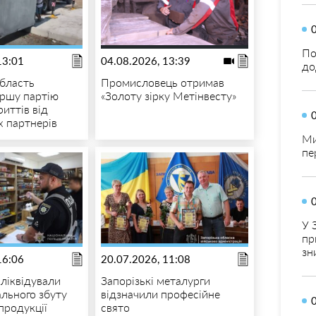
По
13:01
04.08.2026, 13:39
до
область
Промисловець отримав
ршу партію
«Золоту зірку Метінвесту»
иттів від
 партнерів
Ми
пе
У 
пр
зн
16:06
20.07.2026, 11:08
 ліквідували
Запорізькі металурги
ального збуту
відзначили професійне
продукції
свято