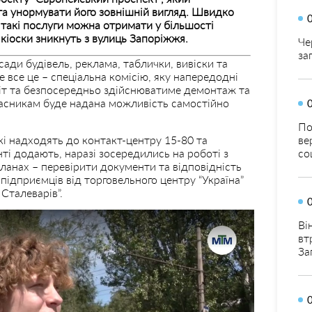
та унормувати його зовнішній вигляд. Швидко
 такі послуги можна отримати у більшості
кіоски зникнуть з вулиць Запоріжжя.
Че
за
ади будівель, реклама, таблички, вивіски та
 все це – спеціальна комісію, яку напередодні
іт та безпосередньо здійснюватиме демонтаж та
ласникам буде надана можливість самостійно
По
які надходять до контакт-центру 15-80 та
ве
ті додають, наразі зосередились на роботі з
со
анах – перевірити документи та відповідність
 підприємців від торговельного центру “Україна”
Сталеварів”.
Ві
вт
За