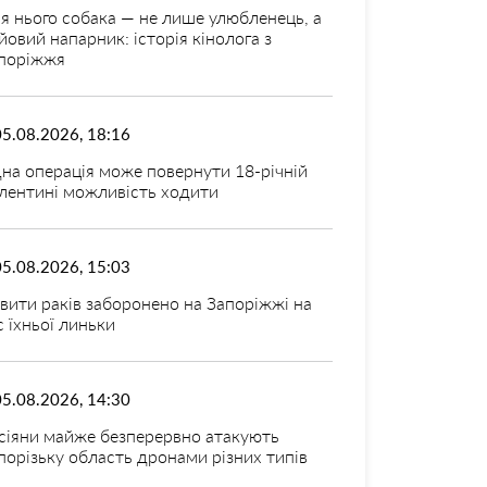
я нього собака — не лише улюбленець, а
йовий напарник: історія кінолога з
поріжжя
05.08.2026, 18:16
на операція може повернути 18-річній
лентині можливість ходити
05.08.2026, 15:03
вити раків заборонено на Запоріжжі на
с їхньої линьки
05.08.2026, 14:30
сіяни майже безперервно атакують
порізьку область дронами різних типів