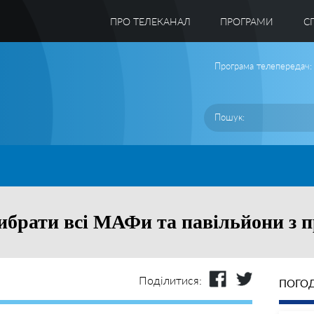
ПРО ТЕЛЕКАНАЛ
ПРОГРАМИ
C
Програма телепередач:
ибрати всі МАФи та павільйони з 
Поділитися:
ПОГОД