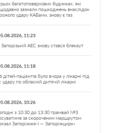
трьох багатоповерхових будинках, які
щодавно зазнали пошкоджень внаслідок
рожого удару КАБами, знову є газ
05.08.2026, 11:23
 Запорізькій АЕС знову стався блекаут
05.08.2026, 11:18
6 дітей-пацієнтів було вчора у лікарні під
с удару по обласній дитячій лікарні
05.08.2026, 10:26
огодні з 10:30 до 13:30 трамвай №3
рсуватиме за скороченим маршрутом
окзал Запоріжжя-I — Запоріжцирк»