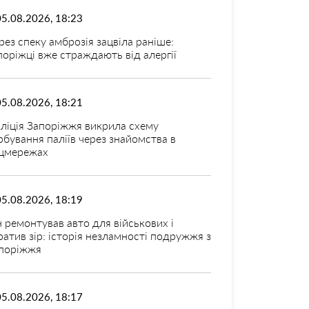
05.08.2026, 18:23
рез спеку амброзія зацвіла раніше:
поріжці вже страждають від алергії
05.08.2026, 18:21
ліція Запоріжжя викрила схему
рбування паліїв через знайомства в
цмережах
05.08.2026, 18:19
н ремонтував авто для військових і
ратив зір: історія незламності подружжя з
поріжжя
05.08.2026, 18:17