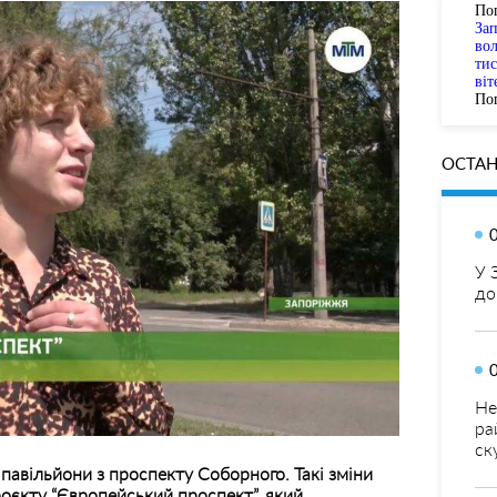
По
За
вол
тис
віт
Пог
ОСТАН
У 
до
Не
ра
ск
авільйони з проспекту Соборного. Такі зміни
роєкту “Європейський проспект”, який