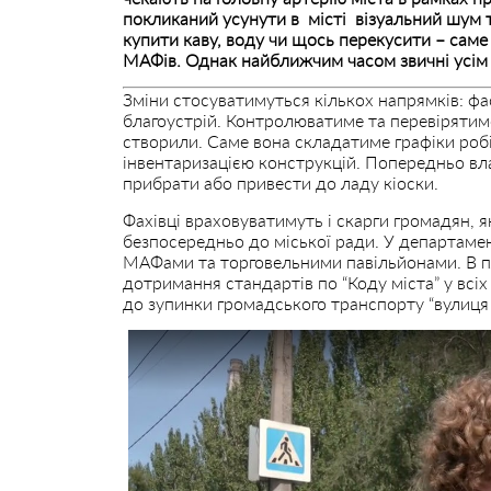
покликаний усунути в місті візуальний шум 
купити каву, воду чи щось перекусити – саме
МАФів. Однак найближчим часом звичні усім 
Зміни стосуватимуться кількох напрямків: фас
благоустрій. Контролюватиме та перевірятиме
створили. Саме вона складатиме графіки роб
інвентаризацією конструкцій. Попередньо в
прибрати або привести до ладу кіоски.
Фахівці враховуватимуть і скарги громадян, 
безпосередньо до міської ради. У департамен
МАФами та торговельними павільйонами. В пл
дотримання стандартів по “Коду міста” у всіх
до зупинки громадського транспорту “вулиця 