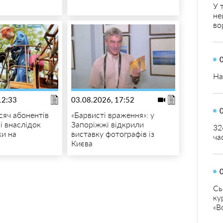
У 
не
во
На
12:33
03.08.2026, 17:52
сяч абонентів
«Барвисті враження»: у
і внаслідок
Запоріжжі відкрили
32
ки на
виставку фотографів із
ча
Києва
Сь
ку
«В