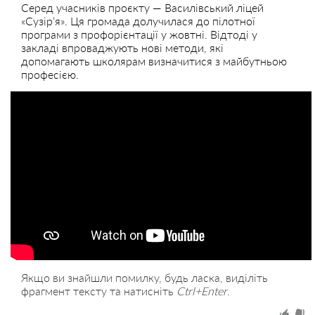
Серед учасників проєкту — Василівський ліцей
«Сузір’я». Ця громада долучилася до пілотної
програми з профорієнтації у жовтні. Відтоді у
закладі впроваджують нові методи, які
допомагають школярам визначитися з майбутньою
професією.
Якщо ви знайшли помилку, будь ласка, виділіть
фрагмент тексту та натисніть
Ctrl+Enter
.