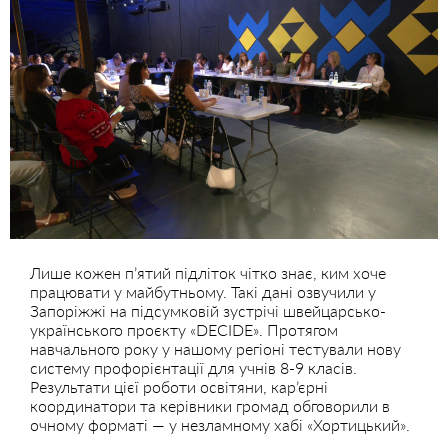
Лише кожен п’ятий підліток чітко знає, ким хоче
працювати у майбутньому. Такі дані озвучили у
Запоріжжі на підсумковій зустрічі швейцарсько-
українського проєкту «DECIDE». Протягом
навчального року у нашому регіоні тестували нову
систему профорієнтації для учнів 8-9 класів.
Результати цієї роботи освітяни, кар’єрні
координатори та керівники громад обговорили в
очному форматі — у незламному хабі «Хортицький».