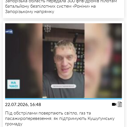
Запорізька область передала 300 фпв-дронів пілотам
батальйону безпілотних систем «Роніни» на
Запорізькому напрямку
22.07.2026, 16:48
Під обстрілами повертають світло, газ та
пасажироперевезення: як підтримують Кушугумську
громаду