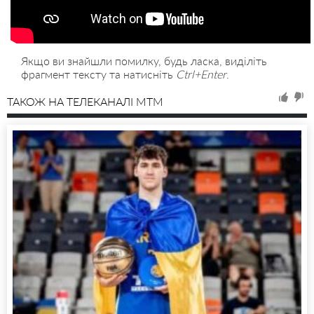
Якщо ви знайшли помилку, будь ласка, виділіть
фрагмент тексту та натисніть
Ctrl+Enter
.
ТАКОЖ НА ТЕЛЕКАНАЛІ MTM