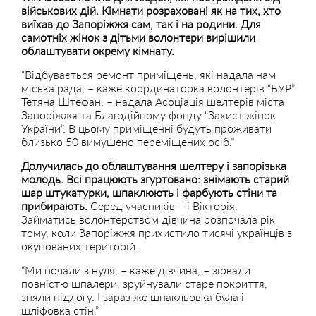
військових дій. Кімнати розраховані як на тих, хто
виїхав до Запоріжжя сам, так і на родини. Для
самотніх жінок з дітьми волонтери вирішили
облаштувати окрему кімнату.
“Відбувається ремонт приміщень, які надала нам
міська рада, – каже координаторка волонтерів “БУР”
Тетяна Штефан, – надала Асоціація шелтерів міста
Запоріжжя та Благодійному фонду “Захист жінок
України”. В цьому приміщенні будуть проживати
близько 50 вимушено переміщених осіб.”
Долучилась до облаштування шелтеру і запорізька
молодь. Всі працюють згуртовано: знімають старий
шар штукатурки, шпаклюють і фарбують стіни та
прибирають.
Серед учасників – і Вікторія.
Займатись волонтерством дівчина розпочала рік
тому, коли Запоріжжя прихистило тисячі українців з
окупованих територій.
“Ми почали з нуля, – каже дівчина, – зірвали
повністю шпалери, зруйнували старе покриття,
зняли підлогу. І зараз же шпакльовка була і
шліфовка стін.”