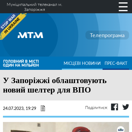
Муніципальний телеканал м.
Запоріжжя
Телепрограма
ГОЛОВНИЙ В МІСТІ
МІСЦЕВІ НОВИНИ
ПРЕС-ФАКТ
ОДИН НА МІЛЬЙОН
У Запоріжжі облаштовують
новий шелтер для ВПО
Поділитися:
24.07.2023, 19:29