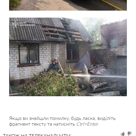
Якщо ви знайшли помилку, будь ласка, виділіть
фрагмент тексту та натисніть
Ctrl+Enter
.
ТАКОЖ НА ТЕЛЕКАНАЛІ MTM