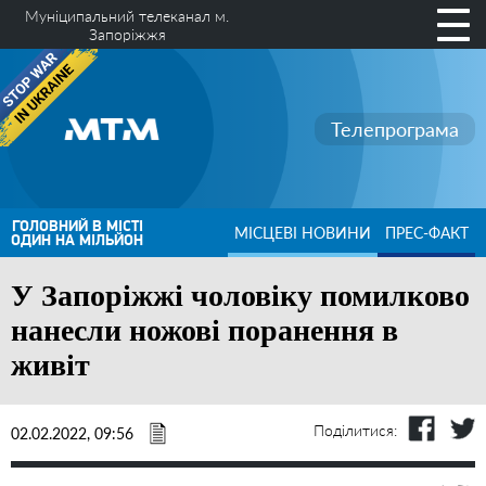
Муніципальний телеканал м.
Запоріжжя
Телепрограма
ГОЛОВНИЙ В МІСТІ
МІСЦЕВІ НОВИНИ
ПРЕС-ФАКТ
ОДИН НА МІЛЬЙОН
У Запоріжжі чоловіку помилково
нанесли ножові поранення в
живіт
Поділитися:
02.02.2022, 09:56