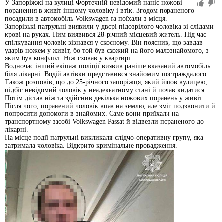
У Запоріжжі на вулиці Фортечній невідомий наніс ножові
поранення в живіт іншому чоловіку і втік. Згодом пораненого
посадили в автомобіль Volkswagen та поїхали з місця.
Запорізькі патрульні виявили у дворі підозрілого чоловіка зі слідами
крові на руках. Ним виявився 28-річний місцевий житель. Під час
спілкування чоловік зізнався у скоєному. Він пояснив, що завдав
ударів ножем у живіт, бо той був схожий на його малознайомого, з
яким був конфлікт. Ніж сховав у квартирі.
Водночас інший екіпаж поліції виявив раніше вказаний автомобіль
біля лікарні. Водій автівки представився знайомим постраждалого.
Також розповів, що до 25-річного запоріжця, який йшов вулицею,
підбіг невідомий чоловік у неадекватному стані й почав кидатися.
Потім дістав ніж та здійснив декілька ножових поранень у живіт.
Після чого, поранений чоловік впав на землю, але зміг подзвонити й
попросити допомоги в знайомих. Саме вони приїхали на
транспортному засобі Volkswagen Passat й відвезли пораненого до
лікарні.
На місце події патрульні викликали слідчо-оперативну групу, яка
затримала чоловіка. Відкрито кримінальне провадження.