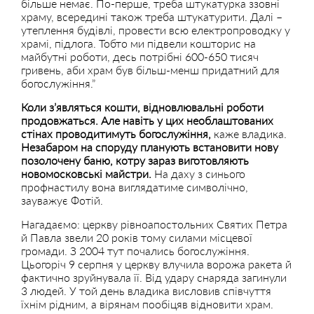
більше немає. По-перше, треба штукатурка ззовні
храму, всередині також треба штукатурити. Далі –
утеплення будівлі, провести всю електропроводку у
храмі, підлога. Тобто ми підвели кошторис на
майбутні роботи, десь потрібні 600-650 тисяч
гривень, аби храм був більш-менш придатний для
богослужіння.”
Коли з’являться кошти, відновлювальні роботи
продовжаться. Але навіть у цих необлаштованих
стінах проводитимуть богослужіння,
каже владика.
Незабаром на споруду планують встановити нову
позолочену баню, котру зараз виготовляють
новомосковські майстри.
На даху з синього
профнастилу вона виглядатиме символічно,
зауважує Фотій.
Нагадаємо: церкву рівноапостольних Святих Петра
й Павла звели 20 років тому силами місцевої
громади. З 2004 тут почались богослужіння.
Цьогоріч 9 серпня у церкву влучила ворожа ракета й
фактично зруйнувала її. Від удару снаряда загинули
3 людей. У той день владика висловив співчуття
їхнім рідним, а вірянам пообіцяв відновити храм.