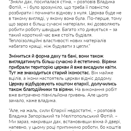
“Зняли дах, посипалася стіна, – розповів Владика
Фотій, – і було зрозуміло, що треба її повністю
розбирати і починати віднову з нуля. Церква буде не
в такому вигляді, у якому вона була. По-перше, тому
що зараз є більш сучасні матеріали, які дозволяють
робити роботу швидше. Багато хто дивується – за
такий короткий час вже стоїть будівля.
Теплоізоляційні властивості нових матеріалів
набагато кращі, ніж будувати з цегли.”
Зміниться й форма даху та бані, вони також
виглядатимуть більш сучасно й естетично. Віряни
прибрали територію церкви й вже висадили квіти.
Тут же знаходиться старий іконостас.
Він майже
вцілів, а ікони настоятель церкви відніс додому.
Церкву відбудовують коштом єпархії, долучились
також благодійники та віряни.
На виконання робіт
вже витрачено півмільйона гривень. Але цього
замало, каже владика.
“Але, на жаль, сили Єпархії недостатні, – розповів
Владика Запорізький та Мелітопольський Фотій. –
Ми зараз, накривши дах, встановивши вікна й двері,
напевно, у цьому році припинимо роботи, бо коштів