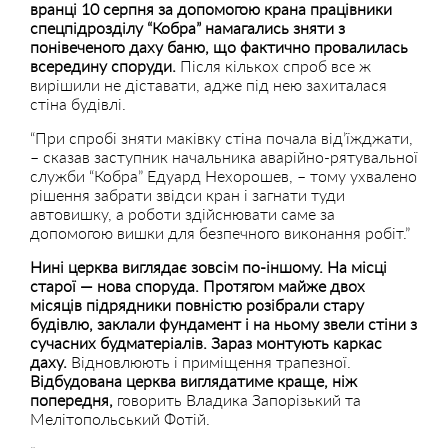
вранці 10 серпня за допомогою крана працівники
спецпідрозділу “Кобра” намагались зняти з
понівеченого даху баню, що фактично провалилась
всередину споруди.
Після кількох спроб все ж
вирішили не діставати, адже під нею захиталася
стіна будівлі.
“При спробі зняти маківку стіна почала від’їжджати,
– сказав заступник начальника аварійно-рятувальної
служби “Кобра” Едуард Нехорошев, – тому ухвалено
рішення забрати звідси кран і загнати туди
автовишку, а роботи здійснювати саме за
допомогою вишки для безпечного виконання робіт.”
Нині церква виглядає зовсім по-іншому. На місці
старої — нова споруда. Протягом майже двох
місяців підрядники повністю розібрали стару
будівлю, заклали фундамент і на ньому звели стіни з
сучасних будматеріалів. Зараз монтують каркас
даху.
Відновлюють і приміщення трапезної.
Відбудована церква виглядатиме краще, ніж
попередня,
говорить Владика Запорізький та
Мелітопольський Фотій.