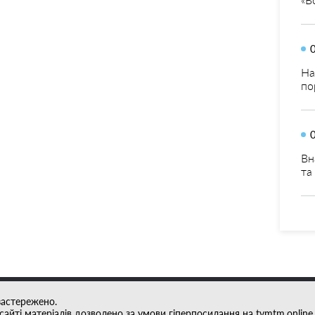
На
по
Вн
та
застережено.
айті матеріалів дозволено за умови гіперпосилання на tvmtm.online.