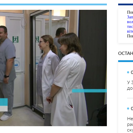
По
За
вол
тис
віт
Пог
ОСТАН
У 
до
Не
ра
ск