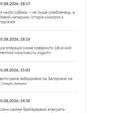
05.08.2026, 18:17
я нього собака — не лише улюбленець, а
йовий напарник: історія кінолога з
поріжжя
05.08.2026, 18:16
на операція може повернути 18-річній
лентині можливість ходити
05.08.2026, 15:03
вити раків заборонено на Запоріжжі на
с їхньої линьки
05.08.2026, 14:30
сіяни майже безперервно атакують