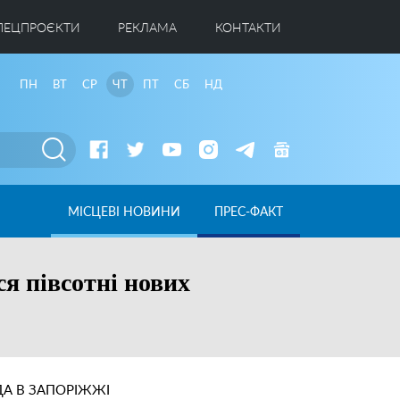
ПЕЦПРОЄКТИ
РЕКЛАМА
КОНТАКТИ
ПН
ВТ
СР
ЧТ
ПТ
СБ
НД
МІСЦЕВІ НОВИНИ
ПРЕС-ФАКТ
я півсотні нових
А В ЗАПОРІЖЖІ