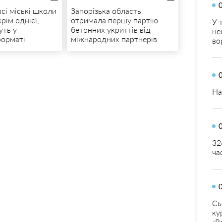
всі міські школи
Запорізька область
рім однієї,
отримала першу партію
У 
уть у
бетонних укриттів від
не
форматі
міжнародних партнерів
во
На
32
ча
Сь
ку
«В