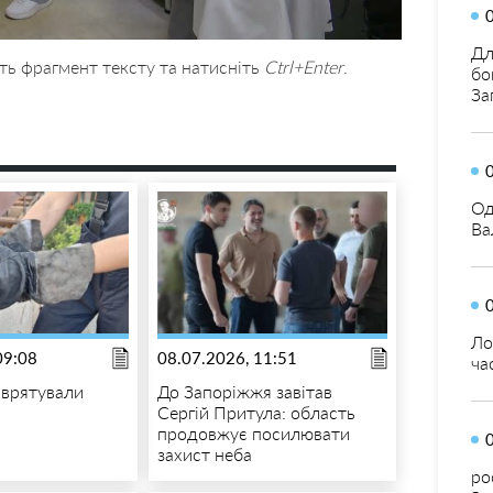
Дл
ть фрагмент тексту та натисніть
Ctrl+Enter
.
бо
За
Од
Ва
Ло
09:08
08.07.2026, 11:51
ча
 врятували
До Запоріжжя завітав
Сергій Притула: область
продовжує посилювати
захист неба
ро