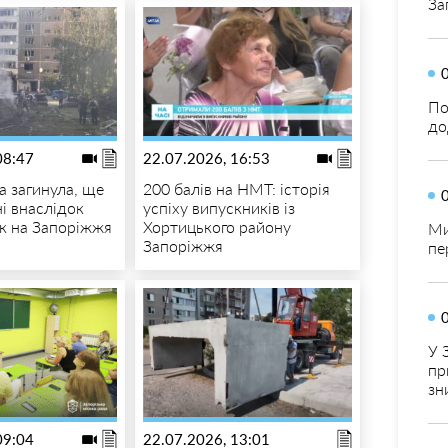
За
По
до
08:47
22.07.2026, 16:53
 загинула, ще
200 балів на НМТ: історія
і внаслідок
успіху випускників із
к на Запоріжжя
Хортицького району
Ми
Запоріжжя
пе
У 
пр
зн
09:04
22.07.2026, 13:01