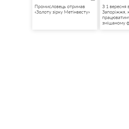
Промисловець отримав
З 1 вересня 
«Золоту зірку Метінвесту»
Запоріжжя, к
працюватим
змішаному 