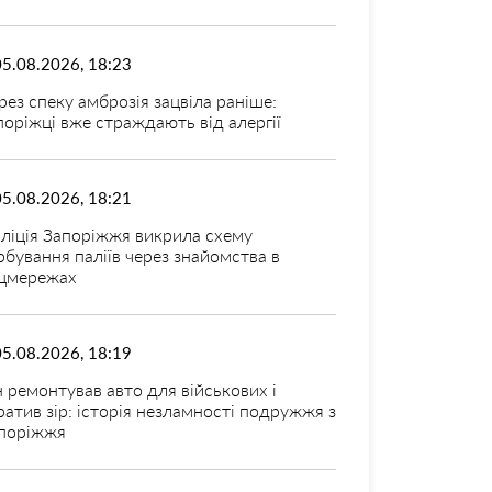
05.08.2026, 18:23
рез спеку амброзія зацвіла раніше:
поріжці вже страждають від алергії
05.08.2026, 18:21
ліція Запоріжжя викрила схему
рбування паліїв через знайомства в
цмережах
05.08.2026, 18:19
н ремонтував авто для військових і
ратив зір: історія незламності подружжя з
поріжжя