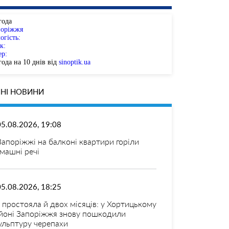
года
поріжжя
огість:
к:
ер:
ода на 10 днів від
sinoptik.ua
НІ НОВИНИ
05.08.2026, 19:08
Запоріжжі на балконі квартири горіли
машні речі
05.08.2026, 18:25
 простояла й двох місяців: у Хортицькому
йоні Запоріжжя знову пошкодили
ульптуру черепахи