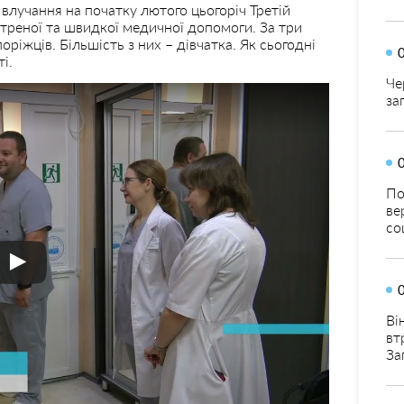
 влучання на початку лютого цьогоріч Третій
треної та швидкої медичної допомоги. За три
поріжців. Більшість з них – дівчатка. Як сьогодні
і.
Че
за
По
ве
со
Ві
вт
За