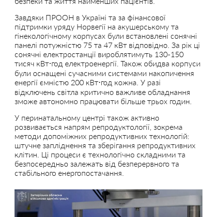
безпеки та життя найменших пацієнтів.
Завдяки ПРООН в Україні та за фінансової
підтримки уряду Норвегії на акушерському та
гінекологічному корпусах були встановлені сонячні
панелі потужністю 75 та 47 кВт відповідно. За рік ці
сонячні електростанції вироблятимуть 130-150
тисяч кВт⋅год електроенергії. Також обидва корпуси
були оснащені сучасними системами накопичення
енергії ємністю 200 кВт⋅год кожна. У разі
відключень світла критично важливе обладнання
зможе автономно працювати більше трьох годин.
У перинатальному центрі також активно
розвивається напрям репродуктології, зокрема
методи допоміжних репродуктивних технологій:
штучне запліднення та зберігання репродуктивних
клітин. Ці процеси є технологічно складними та
безпосередньо залежать від безперервного та
стабільного енергопостачання.