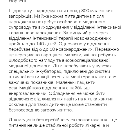
Норвегії.
Щороку тут народжується понад 800 маленьких
запоріжців. Майже кожна п’ята дитина після
народження потребує особливого медичного
супроводу та виходжування у відділенні інтенсивної
терапії новонароджених. За минулий рік через
відділення інтенсивної терапії новонароджених
пройшло до 140 дітей. Одночасно у відділенні
перебуває від 6 до 10 новонароджених. Переважно
це передчасно народжені малюки, які потребують
цілодобового нагляду та високоспеціалізованої
медичної допомоги. Діти перебувають у кувезах –
спеціальних інкубаторах, підключені до систем
штучної вентиляції легень та моніторингу життєво
важливих показників. Маленькі пацієнти
реанімаційного відділення є найбільш
енергозалежними. Обладнання не може бути
відключене від живлення навіть на кілька хвилин,
оскільки для такої дитини це може становити
безпосередню загрозу життю.
Для медиків безперебійне електропостачання – це
питання не лише стабільної роботи лікарні, а й