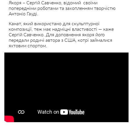
Якоря – Сергій Савченко, відомий своїми
попередніми роботами та захопленням творчістю
Антоніо Гауді.
Канат, який використано для скульптурної
композиції, теж має надміцні властивості — каже
Сергій Савченко. Для доповнення якоря його
передали родичі автора з США, котрі займалися
яхтовим спортом.