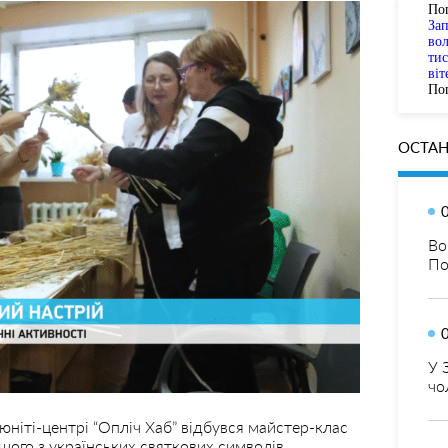
По
За
вол
тис
віт
Пог
ОСТАН
Во
По
У 
чо
юніті-центрі “Опліч Хаб” відбувся майстер-клас
шого з українських святкових символів.