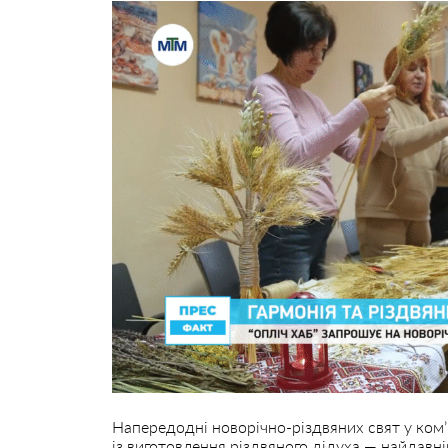
Напередодні новорічно-різдвяних свят у ком’
із виготовлення різдвяного дідуха — найдавні