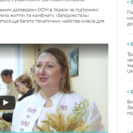
льним договором ООН в Україні за підтримки
По
уємо життя» та комбінату «Запоріжсталь».
ко
еться ще багато тематичних майстер-класів для
до
Тр
ув
Ук
Uk
Ви
За
по