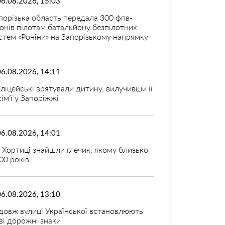
06.08.2026, 15:03
порізька область передала 300 фпв-
онів пілотам батальйону безпілотних
стем «Роніни» на Запорізькому напрямку
06.08.2026, 14:11
ліцейські врятували дитину, вилучивши її
 сім’ї у Запоріжжі
06.08.2026, 14:01
 Хортиці знайшли глечик, якому близько
00 років
06.08.2026, 13:10
довж вулиці Української встановлюють
ві дорожні знаки