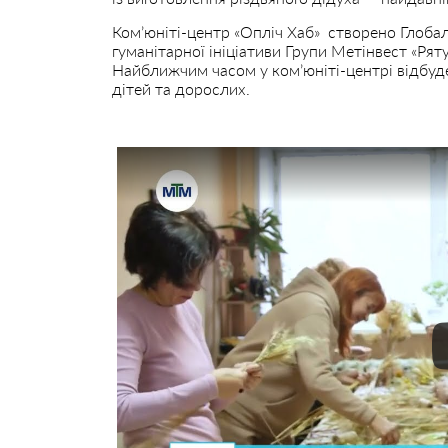
Ком’юніті-центр «Опліч Хаб» створено Глоба
гуманітарної ініціативи Групи Метінвест «Рят
Найближчим часом у ком’юніті-центрі відбуд
дітей та дорослих.