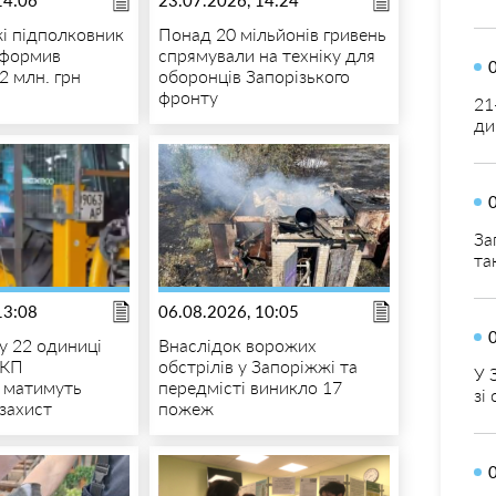
14:06
23.07.2026, 14:24
і підполковник
Понад 20 мільйонів гривень
оформив
спрямували на техніку для
72 млн. грн
оборонців Запорізького
фронту
21
ди
За
та
13:08
06.08.2026, 10:05
у 22 одиниці
Внаслідок ворожих
 КП
обстрілів у Запоріжжі та
У 
 матимуть
передмісті виникло 17
зі
захист
пожеж