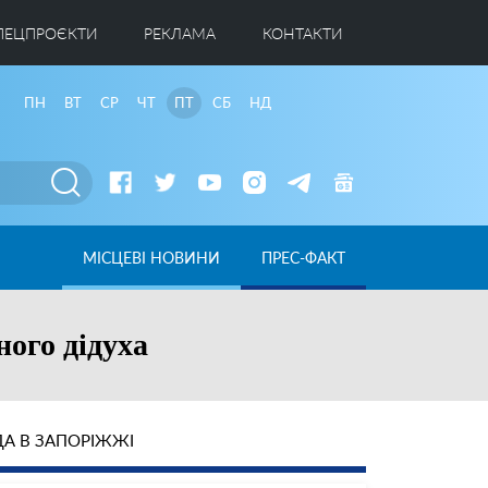
ПЕЦПРОЄКТИ
РЕКЛАМА
КОНТАКТИ
ПН
ВТ
СР
ЧТ
ПТ
СБ
НД
МІСЦЕВІ НОВИНИ
ПРЕС-ФАКТ
ного дідуха
А В ЗАПОРІЖЖІ