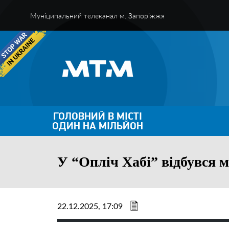
Муніципальний телеканал м. Запоріжжя
ГОЛОВНИЙ В МІСТІ
ОДИН НА МІЛЬЙОН
У “Опліч Хабі” відбувся м
22.12.2025, 17:09