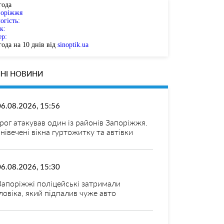
года
поріжжя
огість:
к:
ер:
ода на 10 днів від
sinoptik.ua
НІ НОВИНИ
06.08.2026, 15:56
рог атакував один із районів Запоріжжя.
нівечені вікна гуртожитку та автівки
06.08.2026, 15:30
Запоріжжі поліцейські затримали
ловіка, який підпалив чуже авто