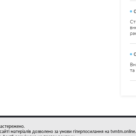
Ст
вн
ра
Вн
та
застережено.
айті матеріалів дозволено за умови гіперпосилання на tvmtm.online.