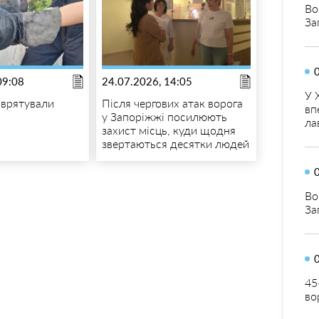
Во
За
09:08
24.07.2026, 14:05
У 
 врятували
Після чергових атак ворога
вп
у Запоріжжі посилюють
ла
захист місць, куди щодня
звертаються десятки людей
Во
За
45
во