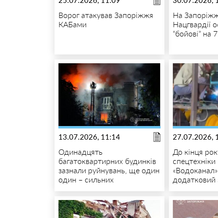
25.07.2026, 11:09
30.07.2026, 
Ворог атакував Запоріжжя
На Запоріжж
КАБами
Нацгвардії 
“бойові” на 
13.07.2026, 11:14
27.07.2026, 
Одинадцять
До кінця рок
багатоквартирних будинків
спецтехніки
зазнали руйнувань, ще один
«Водоканал»
один – сильних
додатковий 