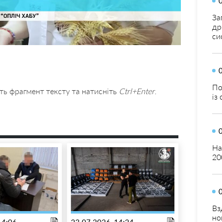
За
др
си
По
ть фрагмент тексту та натисніть
Ctrl+Enter
.
із
На
20
Вз
но