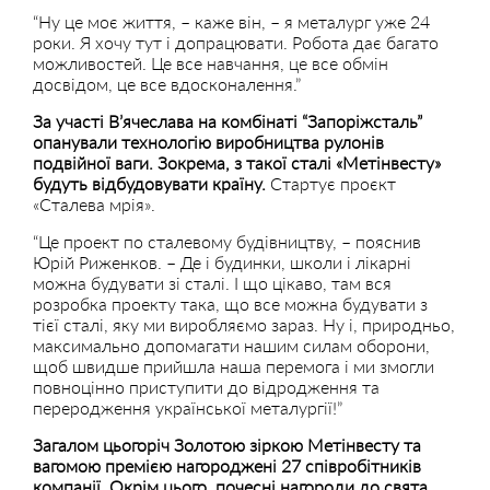
“Ну це моє життя, – каже він, – я металург уже 24
роки. Я хочу тут і допрацювати. Робота дає багато
можливостей. Це все навчання, це все обмін
досвідом, це все вдосконалення.”
За участі В’ячеслава на комбінаті “Запоріжсталь”
опанували технологію виробництва рулонів
подвійної ваги. Зокрема, з такої сталі «Метінвесту»
будуть відбудовувати країну.
Стартує проєкт
«Сталева мрія».
“Це проект по сталевому будівництву, – пояснив
Юрій Риженков. – Де і будинки, школи і лікарні
можна будувати зі сталі. І що цікаво, там вся
розробка проекту така, що все можна будувати з
тієї сталі, яку ми виробляємо зараз. Ну і, природньо,
максимально допомагати нашим силам оборони,
щоб швидше прийшла наша перемога і ми змогли
повноцінно приступити до відродження та
переродження української металургії!”
Загалом цьогоріч Золотою зіркою Метінвесту та
вагомою премією нагороджені 27 співробітників
компанії. Окрім цього, почесні нагороди до свята