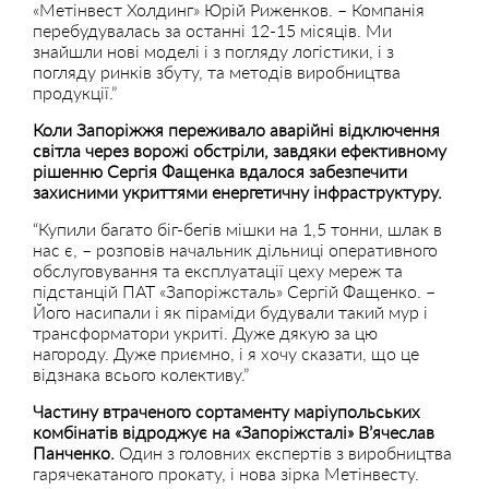
«Метінвест Холдинг» Юрій Риженков. – Компанія
перебудувалась за останні 12-15 місяців. Ми
знайшли нові моделі і з погляду логістики, і з
погляду ринків збуту, та методів виробництва
продукції.”
Коли Запоріжжя переживало аварійні відключення
світла через ворожі обстріли, завдяки ефективному
рішенню Сергія Фащенка вдалося забезпечити
захисними укриттями енергетичну інфраструктуру.
“Купили багато біг-бегів мішки на 1,5 тонни, шлак в
нас є, – розповів начальник дільниці оперативного
обслуговування та експлуатації цеху мереж та
підстанцій ПАТ «Запоріжсталь» Сергій Фащенко. –
Його насипали і як піраміди будували такий мур і
трансформатори укриті. Дуже дякую за цю
нагороду. Дуже приємно, і я хочу сказати, що це
відзнака всього колективу.”
Частину втраченого сортаменту маріупольських
комбінатів відроджує на «Запоріжсталі» В’ячеслав
Панченко.
Один з головних експертів з виробництва
гарячекатаного прокату, і нова зірка Метінвесту.