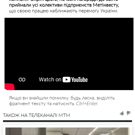
приймали усі колективи підприємств Метінвесту,
що своєю працею наближають перемогу України.
Якщо ви знайшли помилку, будь ласка, виділіть
фрагмент тексту та натисніть
Ctrl+Enter
.
ТАКОЖ НА ТЕЛЕКАНАЛІ MTM