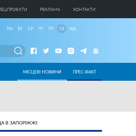
ПЕЦПРОЄКТИ
РЕКЛАМА
КОНТАКТИ
ПН
ВТ
СР
ЧТ
ПТ
СБ
НД
МІСЦЕВІ НОВИНИ
ПРЕС-ФАКТ
А В ЗАПОРІЖЖІ