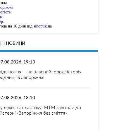
года
поріжжя
огість:
к:
ер:
ода на 10 днів від
sinoptik.ua
НІ НОВИНИ
07.08.2026, 19:13
 підвіконня — на власний город: історія
родниці із Запоріжжя
07.08.2026, 18:10
уге життя пластику: МТМ завітали до
йстерні «Запоріжжя без сміття»