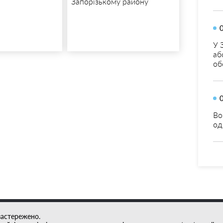
Запорізькому району
У 
аб
об
Во
од
застережено.