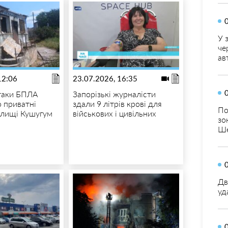
У 
че
ав
12:06
23.07.2026, 16:35
таки БПЛА
Запорізькі журналісти
 приватні
здали 9 літрів крові для
По
елищі Кушугум
військових і цивільних
зо
Ше
Дв
уд