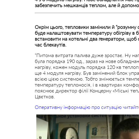
забезпечить мешканців теплом, але й допомо
Окрім цього, тепловики замінили й “розумну 
буде налаштовувати температуру обігріву в б
встановити на котельні два генератори, щоб 
час блекаутів.
“Питома витрата палива дуже зростає. Ну на
була порядка 190 од., зараз на нове обладна
нагріву, кожен модуль порядка 120 кв теплоп
ще 4 модуля нагріву. Був замінений блок упр
всією цією системою. Тобто змінюється темпе
температуру теплоносія, і в квартирах комфор
пояснює директор філії Концерну «Міські теп
Цвєтков.
Оперативну інформацію про ситуацію читайт