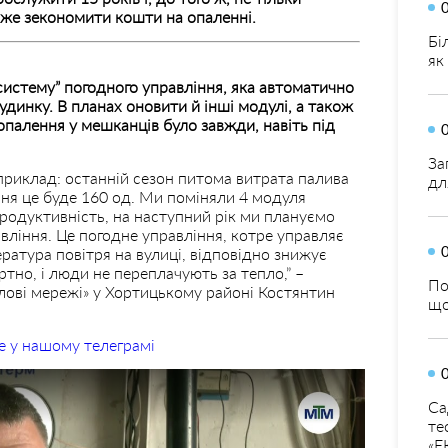
же зекономити кошти на опаленні.
Бі
як
систему” погодного управління, яка автоматично
удинку.
В планах оновити й інші модулі, а також
опалення у мешканців було завжди, навіть під
За
приклад: останній сезон питома витрата палива
дл
ння це буде 160 од. Ми поміняли 4 модуля
родуктивність, на наступний рік ми плануємо
авління. Це погодне управління, котре управляє
ратура повітря на вулиці, відповідно знижує
тно, і люди не переплачують за тепло,” –
По
лові мережі» у Хортицькому районі Костянтин
що
е у нашому телеграмі
Са
те
«Е