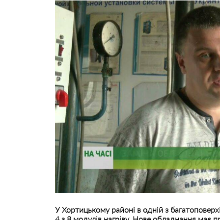
У Хортицькому районі в одній з багатоповерх
4 з 8 модулів нагріву. Нове обладнання має пр