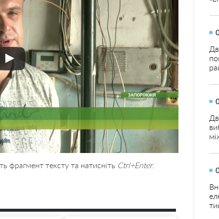
Дв
по
ра
Дв
ви
мі
ть фрагмент тексту та натисніть
Ctrl+Enter
.
Вн
ел
ти