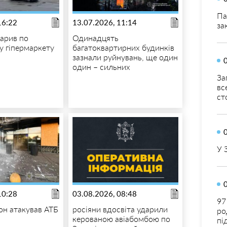
Па
16:22
13.07.2026, 11:14
за
арив по
Одинадцять
у гіпермаркету
багатоквартирних будинків
зазнали руйнувань, ще один
один – сильних
За
вс
ст
У 
10:28
03.08.2026, 08:48
97
н атакував АТБ
росіяни вдосвіта ударили
ро
керованою авіабомбою по
пі