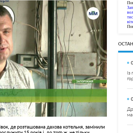
По
За
вол
тис
віт
Пог
ОСТАН
Із
го
Др
ма
івок, де розташована дахова котельня, замінили
ослужити 15 років і, до того ж, не тільки