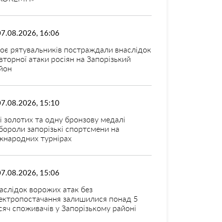
07.08.2026, 16:06
оє рятувальників постраждали внаслідок
вторної атаки росіян на Запорізький
йон
07.08.2026, 15:10
і золотих та одну бронзову медалі
бороли запорізькі спортсмени на
жнародних турнірах
07.08.2026, 15:06
аслідок ворожих атак без
ектропостачання залишилися понад 5
сяч споживачів у Запорізькому районі