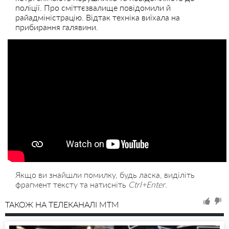
поліції. Про сміттєзвалище повідомили й
райадміністрацію. Відтак техніка виїхала на
прибирання галявини.
Якщо ви знайшли помилку, будь ласка, виділіть
фрагмент тексту та натисніть
Ctrl+Enter
.
ТАКОЖ НА ТЕЛЕКАНАЛІ MTM