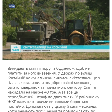
Викидають сміття поруч з будинком, щоб не
платити за його вивезення. У дворах по вулиці
Космічній комунальники виявили сміттєзвалище з
гілля, яке залишили недобросовісні мешканці
багатоповерхівок та приватного сектору. Сміття
накидали на майже 40 тон. А за все це
передбачений штраф до двох тисяч. У районному
ЖКГ кажуть: з такими випадками борються
постійно. Допомагають у цьому й самі мешканці,
котрі знімають порушників та повідомляють до