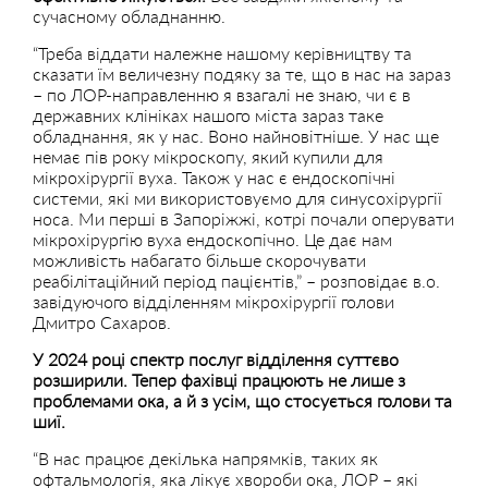
сучасному обладнанню.
“Треба віддати належне нашому керівництву та
сказати їм величезну подяку за те, що в нас на зараз
– по ЛОР-направленню я взагалі не знаю, чи є в
державних клініках нашого міста зараз таке
обладнання, як у нас. Воно найновітніше. У нас ще
немає пів року мікроскопу, який купили для
мікрохірургії вуха. Також у нас є ендоскопічні
системи, які ми використовуємо для синусохірургії
носа. Ми перші в Запоріжжі, котрі почали оперувати
мікрохірургію вуха ендоскопічно. Це дає нам
можливість набагато більше скорочувати
реабілітаційний період пацієнтів,” – розповідає в.о.
завідуючого відділенням мікрохірургії голови
Дмитро Сахаров.
У 2024 році спектр послуг відділення суттєво
розширили. Тепер фахівці працюють не лише з
проблемами ока, а й з усім, що стосується голови та
шиї.
“В нас працює декілька напрямків, таких як
офтальмологія, яка лікує хвороби ока, ЛОР – які