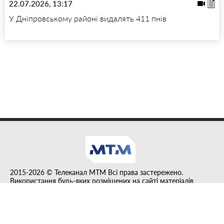
22.07.2026, 13:17
У Дніпровському районі видалять 411 пнів
2015-2026 © Телеканал MTM Всі права застережено.
Використання будь-яких розміщених на сайті матеріалів
дозволено за умови гіперпосилання на tvmtm.online.
Інформацію, публіковану в рубриці "Прес-факт", розміщено на
правах реклами.