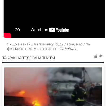
Якщо ви знайшли помилку, будь ласка, виділіть
фрагмент тексту та натисніть
Ctrl+Enter
.
ТАКОЖ НА ТЕЛЕКАНАЛІ MTM