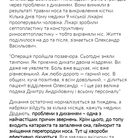
через проблеми з диханням. Вони виникли в
результаті травми носа та викривлення кістки.
Кілька днів тому медики 9 міської лікарні
прооперували чоловіка. Лікарі зробили
септопластику та конструктивну
риносептопластику – тобто вирівняли ніс. Життя
поділилося на до та після, зізнається Олександр
Васильович.
“Операція пройшла позавчора. Сьогодні зняли
тампони. Як приємно дихати двома ніздрями. Ви
даже не уявляєте. Боль вже вщухає, ніс вже
рівнесенький. Аж любо-дорого — гарний нос. В
общєм, куча позитива, я всім довольний, – ділиться
пацієнт відділення Олександр. – І ще раз велика
подяка Дмитру Андрійовичу і всьому персоналу.”
Дихання остаточно нормалізується за тиждень, а
набряки зійдуть за кілька місяців, кажуть медики.
Додають,
проблеми з диханням – одна з
найчастіших причин звернень. Крім цього, до топу
входить катаракта та запалення ока, гайморит та
зміщення перегородки носа. Тут ці хвороби
ефективно лікуються.
Все завдяки якісному та