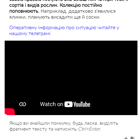
сортів і видів рослин. Колекцію постійно
поповнюють.
Наприклад, додатково з’явилися
ялинки, планують висадити ще й сосни.
Оперативну інформацію про ситуацію читайте у
нашому телеграмі
Якщо ви знайшли помилку, будь ласка, виділіть
фрагмент тексту та натисніть
Ctrl+Enter
.