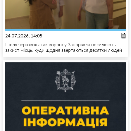
24.07.2026, 14:05
Після чергових атак ворога у Запоріжжі посилюють
захист місць, куди щодня звертаються десятки людей