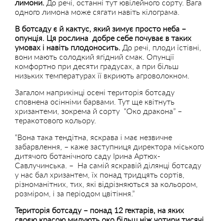
лимони.
До речі, останні тут ювілейного сорту. Вага
одного лимона може сягати навіть кілограма.
В ботсаду є й кактус, який зимує просто неба –
опунція. Ця рослина добре себе почуває в таких
умовах і навіть плодоносить.
До речі, плоди їстівні,
вони мають солодкий ягідний смак. Опунції
комфортно при десяти градусах, а при більш
низьких температурах її вкриють агроволокном.
Загалом наприкінці осені територія ботсаду
сповнена осінніми барвами. Тут ще квітнуть
хризантеми, зокрема й сорту “Око дракона” –
теракотового кольору.
“Вона така тендітна, яскрава і має незвичне
забарвлення, – каже заступниця директора міського
дитячого ботанічного саду Ірина Артюх-
Савлучинська. – На самій яскравій ділянці ботсаду
у нас бал хризантем, їх понад тридцять сортів,
різноманітних, тих, які відрізняються за кольором,
розміром, і за періодом цвітіння.”
Територія ботсаду – понад 12 гектарів, на яких
своєю красою милують око більш ніж чотири тисячі