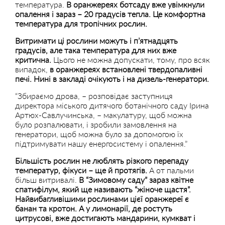
температура.
В оранжереях ботсаду вже увімкнули
опалення і зараз – 20 градусів тепла. Це комфортна
температура для тропічних рослин.
Витримати ці рослини можуть і п’ятнадцять
градусів, але така температура для них вже
критична.
Цього не можна допускати, тому, про всяк
випадок,
в оранжереях встановлені твердопаливні
печі. Нині в закладі очікують і на дизель-генератори.
“Збираємо дрова, – розповідає заступниця
директора міського дитячого ботанічного саду Ірина
Артюх-Савлучинська, – макулатуру, щоб можна
було розпалювати, і зробили замовлення на
генератори, щоб можна було за допомогою їх
підтримувати нашу енергосистему і опалення.”
Більшість рослин не люблять різкого перепаду
температур, фікуси – ще й протягів.
А от пальми
більш витривалі.
В “Зимовому саду” зараз квітне
спатифілум, який ще називають “жіноче щастя”.
Найвибагливішими рослинами цієї оранжереї є
банан та кротон. А у лимонарії, де ростуть
цитрусові, вже достигають мандарини, кумкват і