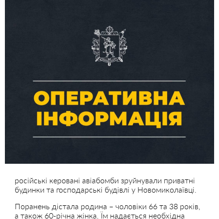
російські керовані авіабомби зруйнували приватні
будинки та господарські будівлі у Новомиколаївці.
Поранень дістала родина – чоловіки 66 та 38 років,
а також 60-річна жінка. Їм надається необхідна