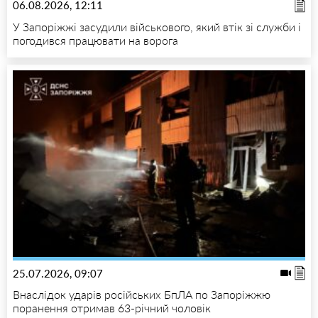
06.08.2026, 12:11
У Запоріжжі засудили військового, який втік зі служби і
погодився працювати на ворога
25.07.2026, 09:07
Внаслідок ударів російських БпЛА по Запоріжжю
поранення отримав 63-річний чоловік