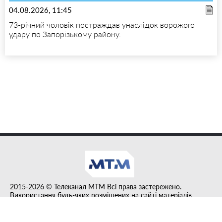
04.08.2026, 11:45
73-річний чоловік постраждав унаслідок ворожого
удару по Запорізькому району.
2015-2026 © Телеканал MTM Всі права застережено.
Використання будь-яких розміщених на сайті матеріалів
дозволено за умови гіперпосилання на tvmtm.online.
Інформацію, публіковану в рубриці "Прес-факт", розміщено на
правах реклами.