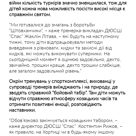
війни кількість турнірів значно зменшилася, тож для
дітей кожна нова можливість посісти високі місця є
справжнім святом.
“Ми готувалися до змагань з боротьби
“Штовханчики”, – каже тренерка-викладач ДЮСШ
“Спас” Жаклін Літава, – які будуть на наступному
тижні, тому діти відпрацьовували методи
виведення з рівноваги, кидки та захисні дії від
кидків, які можуть виконувати суперники. На
сьогоднішній момент я оцінюю задовільно, дехто,
звичайно, трошки краще, дехто трошки слабкіше,
але загалом задовільний рівень.”
Окрім тренувань у спорткомплексі, вихованці у
супроводі тренерів виїжджають і на природу, де
зводять справжній “бойовий табір”. Там діти можуть
відчути справжню атмосферу козацьких часів та
отримати позитивні емоції, розповідають
наставники.
“Обов’язково закінчується козацьким табором, –
каже директор ДЮСШ “Спас” Костянтин Рижов, –
як правило, на Хортиці чи в будь-якому іншому