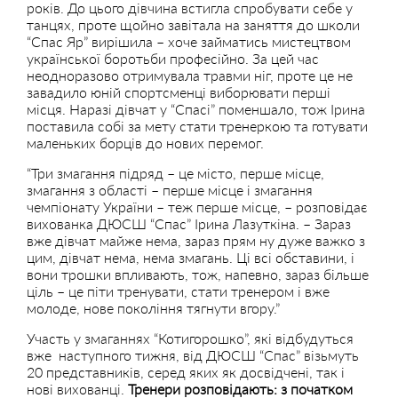
років. До цього дівчина встигла спробувати себе у
танцях, проте щойно завітала на заняття до школи
“Спас Яр” вирішила – хоче займатись мистецтвом
української боротьби професійно. За цей час
неодноразово отримувала травми ніг, проте це не
завадило юній спортсменці виборювати перші
місця. Наразі дівчат у “Спасі” поменшало, тож Ірина
поставила собі за мету стати тренеркою та готувати
маленьких борців до нових перемог.
“Три змагання підряд – це місто, перше місце,
змагання з області – перше місце і змагання
чемпіонату України – теж перше місце, – розповідає
вихованка ДЮСШ “Спас” Ірина Лазуткіна. – Зараз
вже дівчат майже нема, зараз прям ну дуже важко з
цим, дівчат нема, нема змагань. Ці всі обставини, і
вони трошки впливають, тож, напевно, зараз більше
ціль – це піти тренувати, стати тренером і вже
молоде, нове покоління тягнути вгору.”
Участь у змаганнях “Котигорошко”, які відбудуться
вже наступного тижня, від ДЮСШ “Спас” візьмуть
20 представників, серед яких як досвідчені, так і
нові вихованці.
Тренери розповідають: з початком