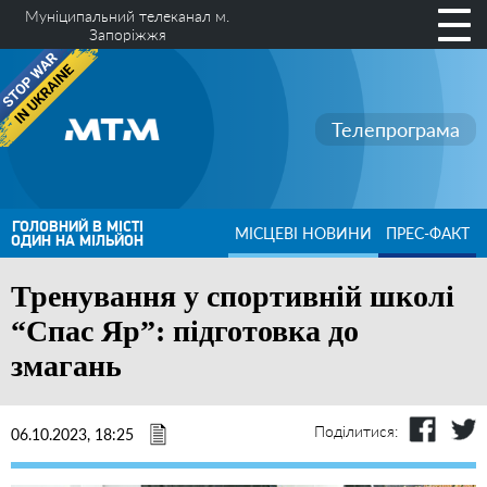
Муніципальний телеканал м.
Запоріжжя
Телепрограма
ГОЛОВНИЙ В МІСТІ
МІСЦЕВІ НОВИНИ
ПРЕС-ФАКТ
ОДИН НА МІЛЬЙОН
Тренування у спортивній школі
“Спас Яр”: підготовка до
змагань
Поділитися:
06.10.2023, 18:25