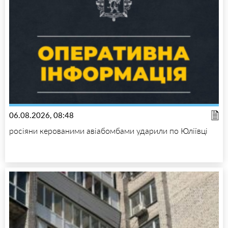
06.08.2026, 08:48
росіяни керованими авіабомбами ударили по Юліївці