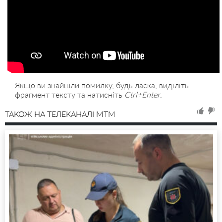
Якщо ви знайшли помилку, будь ласка, виділіть
фрагмент тексту та натисніть
Ctrl+Enter
.
ТАКОЖ НА ТЕЛЕКАНАЛІ MTM