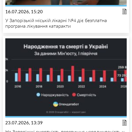
16.07.2026, 15:20
У Запорізькій міській лікарні №4 діє безплатна
програма лікування катаракти
23.07.2026, 13:39
На Запоріжжі смертність перевищує народжуваність у