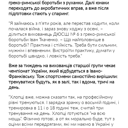
греко-римської боротьби з руханки. Далі юнаки
переходять до акробатичних вправ, а вже після
підготовки стають у спаринг.
“Я займаюсь з п’яти років, але перестав ходити, коли
почалася війна, і зараз знову ходжу з осені, –
ділиться вихованець ДЮСШ № 6 з греко-римської
боротьби Іван Ткаченко. – Що найголовніше в
боротьбі? Практика і стійкість. Треба бути сильним,
мужнім і впевненим. Вистроїти практику, думати у
боротьбі швидко, і ловкість треба.”
Вже за тиждень на вихованців старшої групи чекає
чемпіонат України, який відбудеться в Івано-
Франківську. Тож спортсмени самостійно вирішили:
тренуватися будуть, як в залі, так і вдома, тричі на
день.
“Хлопці вже, можна сказати так, на професійному
рівні тренуються. І зарядка зранку о восьмій годині, і
тренировка в 11 і о 18 годині теж, считай три
тренування на день. Хлопці готуються “на всю
мощь”. Фізично готові, а от як морально буде, тут з
оціми всіми передрягами, які ми маємо в Україні у