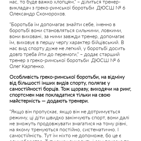
нас, то буде важко хлопцям,” – ділиться тренер-
викладач з греко-римської боротьби ДЮСШ № 6
Олександр Скоморохов.
“Боротьба їм допомагає знайти себе, іменно в
боротьбі вони становляться сильними, ловкими,
вони виховані, за ними завжди тренер, допомагає
їм, виховує в першу чергу характер бійцівський. В
нас вид спорту дуже не легкий, у боротьбі досить
довго треба йти до перемоги,” – додає старший
тренер з греко-римської боротьби ДЮСШ № 6
Олег Карпенко.
Особливість греко-римської боротьби, на відміну
від більшості інших видів спорту, полягає у
самостійності борців. Тож щоразу, виходячи на ринг,
спортсмен має покладатися тільки на свою
майстерність — додають тренери.
“Якщо він пропускає, якщо він не дотримується
режиму, ці діти швидко закінчують спорт, вони далі
не зможуть продовжувати змагатися на тому рівні,
на якому тренуються постійно, систематично. І
самостійність. Тут їм ніхто не допоможе, бо це є