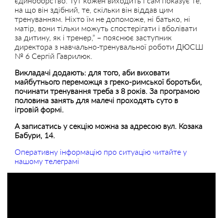
єдиноборство. Тут кожен виходить і сам показує те,
на що він здібний, те, скільки він віддав цим
тренуванням. Ніхто їм не допоможе, ні батько, ні
матір, вони тільки можуть спостерігати і вболівати
за дитину, як і тренер,” – пояснює заступник
директора з навчально-тренувальної роботи ДЮСШ
№ 6 Сергій Гаврилюк.
Викладачі додають: для того, аби виховати
майбутнього переможця з греко-римської боротьби,
починати тренування треба з 8 років. За програмою
половина занять для малечі проходять суто в
ігровій формі.
А записатись у секцію можна за адресою вул. Козака
Бабури, 14.
Оперативну інформацію про ситуацію читайте у
нашому телеграмі