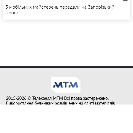
5 мобільних майстерень передали на Запорізький
фронт
2015-2026 © Телеканал MTM Всі права застережено.
Використання будь-яких розміщених на сайті матеріалів
дозволено за умови гіперпосилання на tvmtm.online.
Інформацію, публіковану в рубриці "Прес-факт", розміщено на
правах реклами.
Created by DL agency