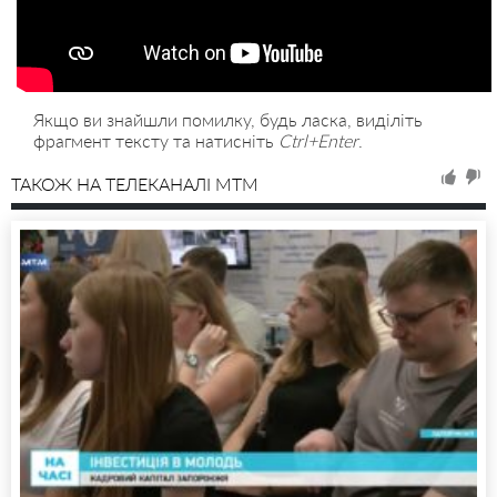
Якщо ви знайшли помилку, будь ласка, виділіть
фрагмент тексту та натисніть
Ctrl+Enter
.
ТАКОЖ НА ТЕЛЕКАНАЛІ MTM