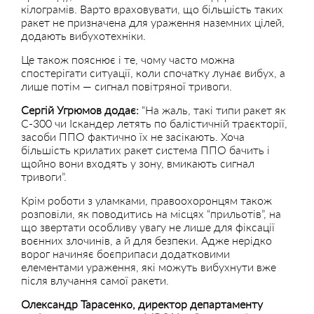
кілограмів. Варто враховувати, що більшість таких
ракет не призначена для ураження наземних цілей,
додають вибухотехніки.
Це також пояснює і те, чому часто можна
спостерігати ситуації, коли спочатку лунає вибух, а
лише потім — сигнал повітряної тривоги.
Сергій Угрюмов додає:
“На жаль, такі типи ракет як
С-300 чи Іскандер летять по балістичній траєкторії,
засоби ППО фактично їх не засікають. Хоча
більшість крилатих ракет система ППО бачить і
щойно вони входять у зону, вмикають сигнал
тривоги”.
Крім роботи з уламками, правоохоронцям також
розповіли, як поводитись на місцях “прильотів”, на
що звертати особливу увагу не лише для фіксації
воєнних злочинів, а й для безпеки. Адже нерідко
ворог начиняє боєприпаси додатковими
елементами ураження, які можуть вибухнути вже
після влучання самої ракети.
Олександр Тарасенко, директор департаменту