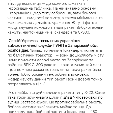
вигляді експозиції — до кожного шматка є
інформаційна табличка. На ній вказано основну
інформацію щодо типу озброєння, ваги бойової
частини, швидкості польоту, а також мінімальна та
максимальна дальність ураження. Є тут і фото з
місць влучань кожного з видів ракет. Вибухотехніки
кажуть, найточнішими є Іскандери та С-300.
Сергій Угрюмов, начальник управління
вибухотехнічної служби ГУНП в Запорізькій обл.
розповідає:
“Більш точними є Іскандери, які летять
по балістичній траєкторії — вони дошкуляють місту,
ними прильоти доволі часто по Запоріжжю та
районах ЗРК С-300 ракети. І констатуємо той факт,
що з кожним разом потрапляння таких ракет більш
точне. Тобто росіяни теж роблять висновки,
модернізують даний тип ракет і вони доволі точно
потрапляють у ціль”.
А от найбільш руйнівними є ракети типу Х-22. Саме
така торік зруйнувала цілий під’їзд 9-поверхівки по
вулиці Зестафонській. Це протикорабельна ракета,
бойова частина якої важить майже тонну. До
прикладу, вага бойової частини Іскандера — 480