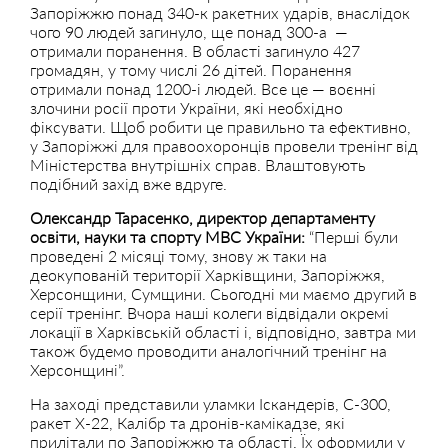
Запоріжжю понад 340-к ракетних ударів, внаслідок
чого 90 людей загинуло, ще понад 300-а —
отримали поранення. В області загинуло 427
громадян, у тому числі 26 дітей. Поранення
отримали понад 1200-і людей. Все це — воєнні
злочини росії проти України, які необхідно
фіксувати. Щоб робити це правильно та ефективно,
у Запоріжжі для правоохоронців провели тренінг від
Міністерства внутрішніх справ. Влаштовують
подібний захід вже вдруге.
Олександр Тарасенко, директор департаменту
освіти, науки та спорту МВС України:
“Перші були
проведені 2 місяці тому, знову ж таки на
деокупованій території Харківщини, Запоріжжя,
Херсонщини, Сумщини. Сьогодні ми маємо другий в
серії тренінг. Вчора наші колеги відвідали окремі
локації в Харківській області і, відповідно, завтра ми
також будемо проводити аналогічний тренінг на
Херсонщині”.
На заході представили уламки Іскандерів, С-300,
ракет Х-22, Калібр та дронів-камікадзе, які
прилітали по Запоріжжю та області. Їх оформили у