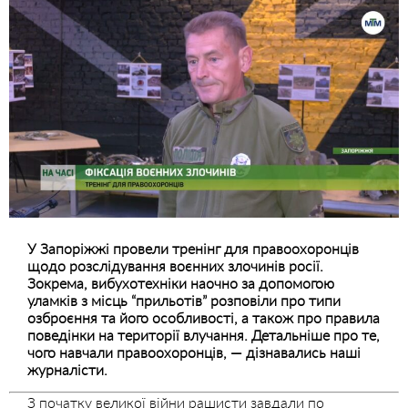
У Запоріжжі провели тренінг для правоохоронців
щодо розслідування воєнних злочинів росії.
Зокрема, вибухотехніки наочно за допомогою
уламків з місць “прильотів” розповіли про типи
озброєння та його особливості, а також про правила
поведінки на території влучання. Детальніше про те,
чого навчали правоохоронців, — дізнавались наші
журналісти.
З початку великої війни рашисти завдали по