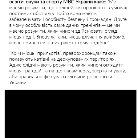
освіти, науки та спорту МВС України каже:
“Ми
маємо розуміти, що поліцейські працюють в умовах
постійних обстрілів. Тобто вони мають
забезпечувати і особисту безпеку, і громадян. Друге,
в чому особливість саме даних тренінгів — це ми
маємо розуміти, яким чином здійснювати огляд
місця події. Знову ж таки, місць влучання авіабомб,
місць прильотів інших ракет і тому подібне”.
Крім місць “прильотів”, правоохоронцям також
показують катівні на деокупованих територіях.
Адже слідчі мають розуміти, яким чином оглядати
місця трагедій та на що насамперед звертати увагу,
аби правильно фіксувати злочини росії проти
України.